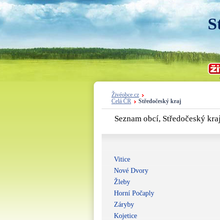
S
Živéobce.cz
Celá ČR
Středočeský kraj
Seznam obcí, Středočeský kra
Vitice
Nové Dvory
Žleby
Horní Počaply
Záryby
Kojetice