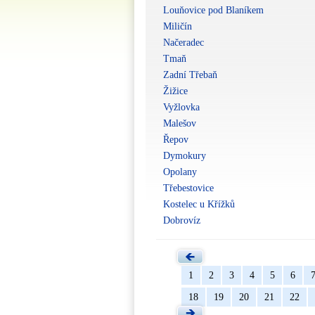
Louňovice pod Blaníkem
Miličín
Načeradec
Tmaň
Zadní Třebaň
Žižice
Vyžlovka
Malešov
Řepov
Dymokury
Opolany
Třebestovice
Kostelec u Křížků
Dobrovíz
1
2
3
4
5
6
18
19
20
21
22