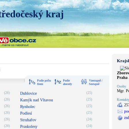
tředočeský kraj
Krajs
j
Zborov
Praha 
Podle počtu
Podle
Vzestupně /
firem
abecedy
Sestupně
Osoby
Mgr. P
(26)
(25)
Dublovice
(26)
(25)
Kontakt
Kamýk nad Vltavou
25
(26)
(25)
Rynholec
po
(26)
(25)
Podlesí
zs
(26)
(24)
Struhařov
(26)
(24)
Praskolesy