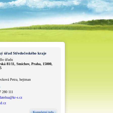
ký úřad Středočeského kraje
ská 81/11, Smíchov, Praha, 15000,
5
ecková Petra, hejtman
y
7 280 111
datelna@kr-s.cz
dd.cz
Kompletní info