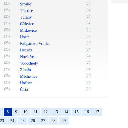
(25)
(24)
Srbsko
(25)
(24)
Tlustice
(25)
(24)
Tuřany
(25)
(24)
Církvice
(25)
(24)
Miskovice
(25)
(24)
Hořín
(25)
(24)
Kropáčova Vrutice
(25)
(24)
Hrusice
(25)
(24)
Nová Ves
(25)
(24)
Vodochody
(25)
(24)
Zlonín
(25)
(24)
Měchenice
(25)
(24)
Únětice
(25)
(24)
Čistá
8
7
9
10
11
12
13
14
15
16
17
23
24
25
26
27
28
29