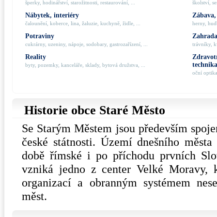
šperky, hodinářství, starožitnosti, restaurování, ...
školství, s
Nábytek, interiéry
Zábava,
čalounění, koberce, lina, žaluzie, kuchyně, židle, ...
herny, hudb
Potraviny
Zahrada,
cukrárny, uzeniny, nápoje, sodobary, gastrozařízení, ...
trávníky, k
Reality
Zdravotn
technik
byty, pozemky, kanceláře, sklady, bytová družstva, ...
oční optik
Historie obce Staré Město
Se Starým Městem jsou především spoj
české státnosti. Území dnešního města
době římské i po příchodu prvních Slo
vzniká jedno z center Velké Moravy, kt
organizací a obranným systémem nes
měst.