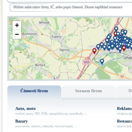
Můžete zadat název firmy, IČ, nebo popis činnosti. Zkuste například restaurace
+
−
Činnosti firem
Seznam firem
N
Auto, moto
Reklama
osobní, pneu, ND, STK, autopůjčovny, autoškoly, ...
výstavy, gr
Bazary
Restaur
auto-moto, elektro, nábytek, second-hand, ...
stravování,