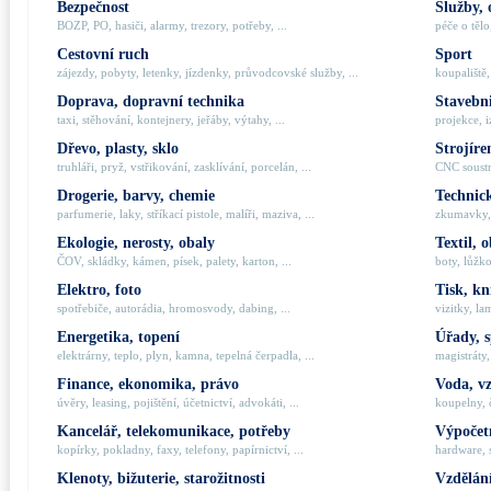
Bezpečnost
Služby, 
BOZP, PO, hasiči, alarmy, trezory, potřeby, ...
péče o tělo,
Cestovní ruch
Sport
zájezdy, pobyty, letenky, jízdenky, průvodcovské služby, ...
koupaliště,
Doprava, dopravní technika
Stavebni
taxi, stěhování, kontejnery, jeřáby, výtahy, ...
projekce, i
Dřevo, plasty, sklo
Strojíre
truhláři, pryž, vstřikování, zasklívání, porcelán, ...
CNC soustru
Drogerie, barvy, chemie
Technick
parfumerie, laky, stříkací pistole, malíři, maziva, ...
zkumavky, 
Ekologie, nerosty, obaly
Textil, 
ČOV, skládky, kámen, písek, palety, karton, ...
boty, lůžko
Elektro, foto
Tisk, kn
spotřebiče, autorádia, hromosvody, dabing, ...
vizitky, la
Energetika, topení
Úřady, 
elektrárny, teplo, plyn, kamna, tepelná čerpadla, ...
magistráty,
Finance, ekonomika, právo
Voda, v
úvěry, leasing, pojištění, účetnictví, advokáti, ...
koupelny, č
Kancelář, telekomunikace, potřeby
Výpočetn
kopírky, pokladny, faxy, telefony, papírnictví, ...
hardware, 
Klenoty, bižuterie, starožitnosti
Vzdělání