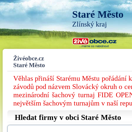
Staré Město
Zlínský kraj
Živéobce.cz
Staré Město
Věhlas přináší Starému Městu pořádání
závodů pod názvem Slovácký okruh o ce
mezinárodní šachový turnaj FIDE OPEN 
největším šachovým turnajům v naší repu
Hledat firmy v obci Staré Město