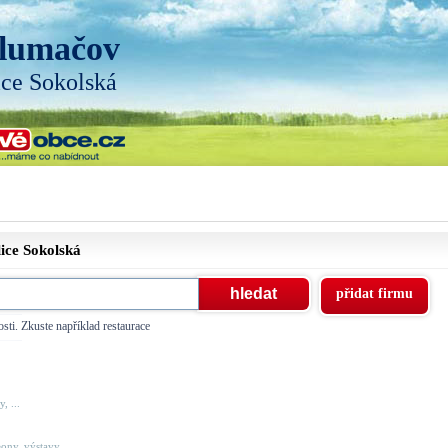
lumačov
ice Sokolská
lice
Sokolská
přidat firmu
sti. Zkuste například restaurace
, ...
ony, výstavy, ...