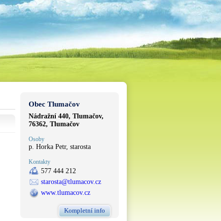
Obec Tlumačov
Nádražní 440, Tlumačov,
76362, Tlumačov
Osoby
p. Horka Petr, starosta
Kontakty
577 444 212
starosta@tlumacov.cz
www.tlumacov.cz
Kompletní info