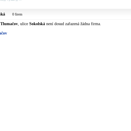
ská
0 firem
i
Tlumačov
, ulice
Sokolská
není dosud zařazená žádna firma.
ačov