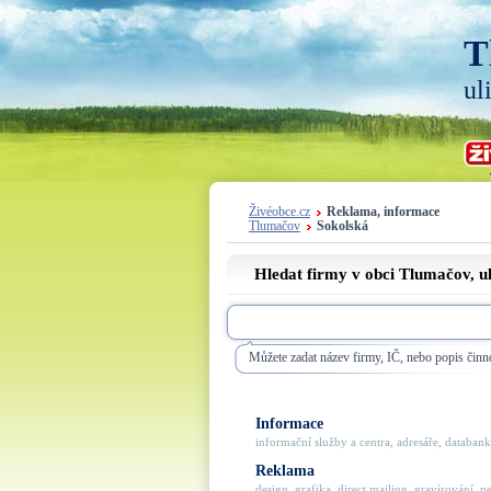
T
ul
Živéobce.cz
Reklama, informace
Tlumačov
Sokolská
Hledat firmy v obci Tlumačov, u
Můžete zadat název firmy, IČ, nebo popis činno
Informace
informační služby a centra, adresáře, databanky
Reklama
design, grafika, direct mailing, gravírování, ne