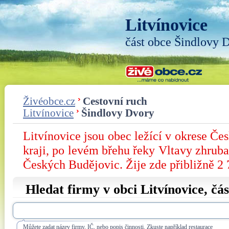
Litvínovice
část obce Šindlovy 
Živéobce.cz
Cestovní ruch
Litvínovice
Šindlovy Dvory
Litvínovice jsou obec ležící v okrese Č
kraji, po levém břehu řeky Vltavy zhrub
Českých Budějovic. Žije zde přibližně 2 
Hledat firmy v obci Litvínovice, čá
Můžete zadat název firmy, IČ, nebo popis činnosti. Zkuste například restaurace