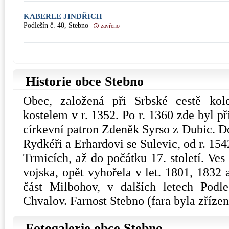
KABERLE JINDŘICH
Podlešín č. 40, Stebno
zavřeno
Historie obce Stebno
Obec, založená při Srbské cestě ko
kostelem v r. 1352. Po r. 1360 zde byl 
církevní patron Zdeněk Syrso z Dubic. D
Rydkéři a Erhardovi se Sulevic, od r. 15
Trmicích, až do počátku 17. století. Ves
vojska, opět vyhořela v let. 1801, 1832 
část Milbohov, v dalších letech Podl
Chvalov. Farnost Stebno (fara byla zřízen
Fotogalerie obce Stebno