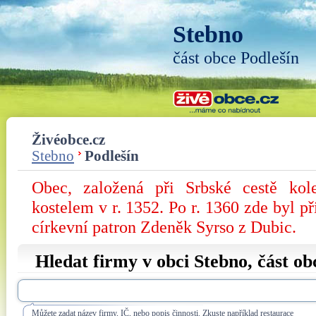
Stebno
část obce Podlešín
Živéobce.cz
Stebno
Podlešín
Obec, založená při Srbské cestě ko
kostelem v r. 1352. Po r. 1360 zde byl 
církevní patron Zdeněk Syrso z Dubic.
Hledat firmy v obci Stebno, část o
Můžete zadat název firmy, IČ, nebo popis činnosti. Zkuste například restaurace