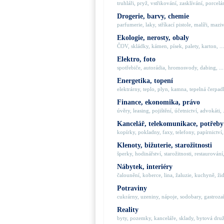
truhláři, pryž, vstřikování, zasklívání, porcelán
Drogerie, barvy, chemie
parfumerie, laky, stříkací pistole, malíři, maziva
Ekologie, nerosty, obaly
ČOV, skládky, kámen, písek, palety, karton, ...
Elektro, foto
spotřebiče, autorádia, hromosvody, dabing, ...
Energetika, topení
elektrárny, teplo, plyn, kamna, tepelná čerpadla
Finance, ekonomika, právo
úvěry, leasing, pojištění, účetnictví, advokáti, .
Kancelář, telekomunikace, potřeby
kopírky, pokladny, faxy, telefony, papírnictví, 
Klenoty, bižuterie, starožitnosti
šperky, hodinářství, starožitnosti, restaurování,
Nábytek, interiéry
čalounění, koberce, lina, žaluzie, kuchyně, židl
Potraviny
cukrárny, uzeniny, nápoje, sodobary, gastrozaří
Reality
byty, pozemky, kanceláře, sklady, bytová družs