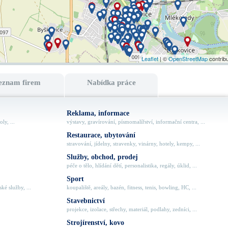
Leaflet
| ©
OpenStreetMap
contrib
eznam firem
Nabídka práce
Reklama, informace
ly, ...
výstavy, gravírování, písmomalířství, informační centra, ...
Restaurace, ubytování
stravování, jídelny, stravenky, vinárny, hotely, kempy, ...
Služby, obchod, prodej
péče o tělo, hlídání dětí, personalistika, regály, úklid, ...
Sport
ké služby, ...
koupaliště, areály, bazén, fitness, tenis, bowling, HC, ...
Stavebnictví
projekce, izolace, střechy, materiál, podlahy, zedníci, ...
Strojírenství, kovo