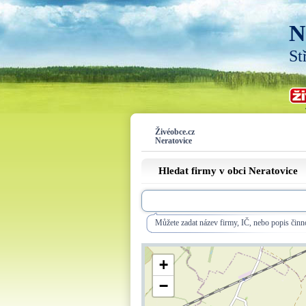
N
St
Živéobce.cz
Neratovice
Hledat firmy v obci Neratovice
Můžete zadat název firmy, IČ, nebo popis činno
+
−