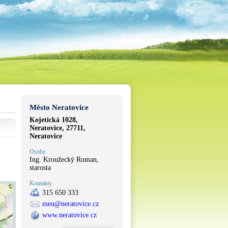
Město Neratovice
Kojetická 1028,
Neratovice, 27711,
Neratovice
Osoby
Ing. Kroužecký Roman,
starosta
Kontakty
315 650 333
meu@neratovice.cz
www.neratovice.cz