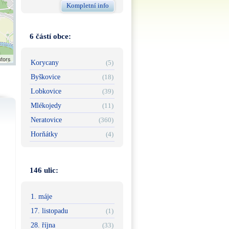
Kompletní info
6 částí obce:
utors
Korycany
(5)
Byškovice
(18)
Lobkovice
(39)
Mlékojedy
(11)
Neratovice
(360)
Horňátky
(4)
146 ulic:
1. máje
17. listopadu
(1)
28. října
(33)