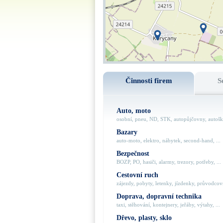
Činnosti firem
S
Auto, moto
osobní, pneu, ND, STK, autopůjčovny, autoško
Bazary
auto-moto, elektro, nábytek, second-hand, ...
Bezpečnost
BOZP, PO, hasiči, alarmy, trezory, potřeby, ...
Cestovní ruch
zájezdy, pobyty, letenky, jízdenky, průvodcovs
Doprava, dopravní technika
taxi, stěhování, kontejnery, jeřáby, výtahy, ...
Dřevo, plasty, sklo