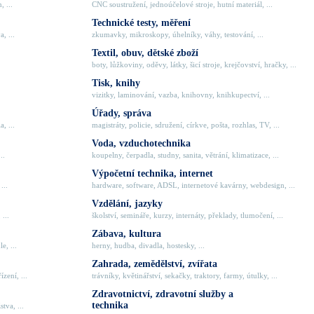
, ...
CNC soustružení, jednoúčelové stroje, hutní materiál, ...
Technické testy, měření
, ...
zkumavky, mikroskopy, úhelníky, váhy, testování, ...
Textil, obuv, dětské zboží
boty, lůžkoviny, oděvy, látky, šicí stroje, krejčovství, hračky, ...
Tisk, knihy
vizitky, laminování, vazba, knihovny, knihkupectví, ...
Úřady, správa
, ...
magistráty, policie, sdružení, církve, pošta, rozhlas, TV, ...
Voda, vzduchotechnika
..
koupelny, čerpadla, studny, sanita, větrání, klimatizace, ...
Výpočetní technika, internet
...
hardware, software, ADSL, internetové kavárny, webdesign, ...
Vzdělání, jazyky
 ...
školství, semináře, kurzy, internáty, překlady, tlumočení, ...
Zábava, kultura
e, ...
herny, hudba, divadla, hostesky, ...
Zahrada, zemědělství, zvířata
zení, ...
trávníky, květinářství, sekačky, traktory, farmy, útulky, ...
Zdravotnictví, zdravotní služby a
technika
tva, ...