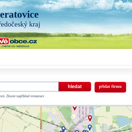
eratovice
ředočeský kraj
přidat firmu
sti. Zkuste například restaurace