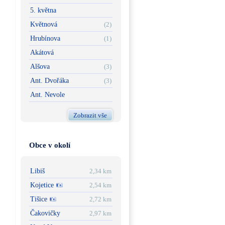
5. května
Květnová
(2)
Hrubínova
(1)
Akátová
Alšova
(3)
Ant. Dvořáka
(3)
Ant. Nevole
Zobrazit vše
Obce v okolí
Libiš
2,34 km
Kojetice
2,54 km
Tišice
2,72 km
Čakovičky
2,97 km