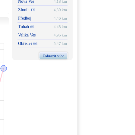
Nová Ves
4,18 km
Zlonín
4,30 km
Předboj
4,46 km
Tuhaň
4,48 km
Veliká Ves
4,96 km
Obříství
5,47 km
Zobrazit více