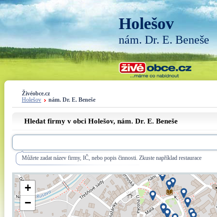
Holešov
nám. Dr. E. Beneše
Živéobce.cz
Holešov
nám. Dr. E. Beneše
Hledat firmy v obci Holešov,
nám. Dr. E. Beneše
Můžete zadat název firmy, IČ, nebo popis činnosti. Zkuste například restaurace
+
−