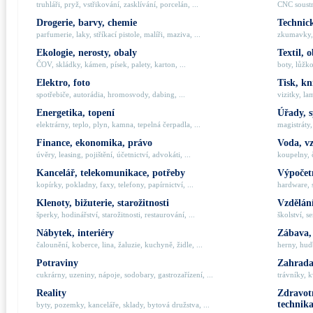
truhláři, pryž, vstřikování, zasklívání, porcelán, ...
CNC soustru
Drogerie, barvy, chemie
Technick
parfumerie, laky, stříkací pistole, malíři, maziva, ...
zkumavky, 
Ekologie, nerosty, obaly
Textil, 
ČOV, skládky, kámen, písek, palety, karton, ...
boty, lůžko
Elektro, foto
Tisk, kn
spotřebiče, autorádia, hromosvody, dabing, ...
vizitky, la
Energetika, topení
Úřady, 
elektrárny, teplo, plyn, kamna, tepelná čerpadla, ...
magistráty,
Finance, ekonomika, právo
Voda, v
úvěry, leasing, pojištění, účetnictví, advokáti, ...
koupelny, č
Kancelář, telekomunikace, potřeby
Výpočetn
kopírky, pokladny, faxy, telefony, papírnictví, ...
hardware, 
Klenoty, bižuterie, starožitnosti
Vzdělání
šperky, hodinářství, starožitnosti, restaurování, ...
školství, s
Nábytek, interiéry
Zábava,
čalounění, koberce, lina, žaluzie, kuchyně, židle, ...
herny, hudb
Potraviny
Zahrada,
cukrárny, uzeniny, nápoje, sodobary, gastrozařízení, ...
trávníky, k
Reality
Zdravotn
technik
byty, pozemky, kanceláře, sklady, bytová družstva, ...