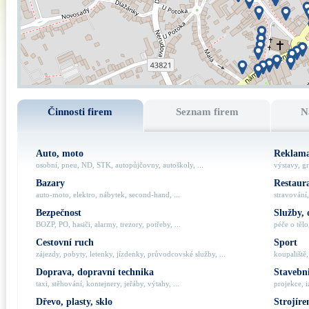
Činnosti firem
Seznam firem
N
Auto, moto
Reklama
osobní, pneu, ND, STK, autopůjčovny, autoškoly, ...
výstavy, gr
Bazary
Restaur
auto-moto, elektro, nábytek, second-hand, ...
stravování,
Bezpečnost
Služby, 
BOZP, PO, hasiči, alarmy, trezory, potřeby, ...
péče o tělo,
Cestovní ruch
Sport
zájezdy, pobyty, letenky, jízdenky, průvodcovské služby, ...
koupaliště,
Doprava, dopravní technika
Stavebni
taxi, stěhování, kontejnery, jeřáby, výtahy, ...
projekce, i
Dřevo, plasty, sklo
Strojíre