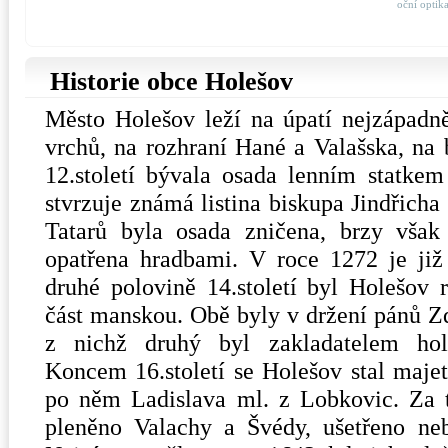
oční optik
Historie obce Holešov
Město Holešov leží na úpatí nejzápadn
vrchů, na rozhraní Hané a Valašska, na 
12.století bývala osada lenním statke
stvrzuje známá listina biskupa Jindřich
Tatarů byla osada zničena, brzy vša
opatřena hradbami. V roce 1272 je ji
druhé polovině 14.století byl Holešov r
část manskou. Obě byly v držení pánů Zd
z nichž druhý byl zakladatelem hol
Koncem 16.století se Holešov stal majet
po něm Ladislava ml. z Lobkovic. Za t
pleněno Valachy a Švédy, ušetřeno neb