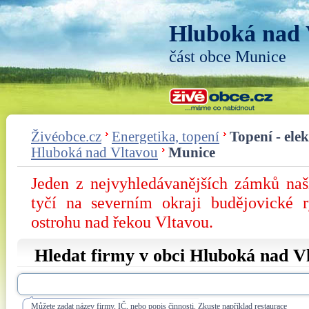
Hluboká nad 
část obce Munice
Živéobce.cz
Energetika, topení
Topení - ele
Hluboká nad Vltavou
Munice
Jeden z nejvyhledávanějších zámků na
tyčí na severním okraji budějovické 
ostrohu nad řekou Vltavou.
Hledat firmy v obci Hluboká nad V
Můžete zadat název firmy, IČ, nebo popis činnosti. Zkuste například restaurace