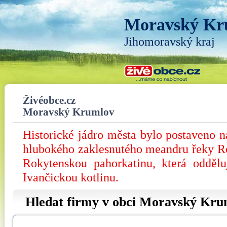
Moravský Kr
Jihomoravský kraj
Živéobce.cz
Moravský Krumlov
Historické jádro města bylo postaveno n
hlubokého zaklesnutého meandru řeky R
Rokytenskou pahorkatinu, která odděl
Ivančickou kotlinu.
Hledat firmy v obci Moravský Kru