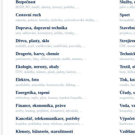
Bezpečnost
Služby, 
BOZP, PO, hasiči, alarmy, trezory, potřeby, ...
péče o tělo,
Cestovní ruch
Sport
zájezdy, pobyty, letenky, jízdenky, průvodcovské služby, ...
koupaliště,
Doprava, dopravní technika
Stavebni
taxi, stěhování, kontejnery, jeřáby, výtahy, ...
projekce, i
Dřevo, plasty, sklo
Strojíre
truhláři, pryž, vstřikování, zasklívání, porcelán, ...
CNC soustru
Drogerie, barvy, chemie
Technick
parfumerie, laky, stříkací pistole, malíři, maziva, ...
zkumavky, 
Ekologie, nerosty, obaly
Textil, 
ČOV, skládky, kámen, písek, palety, karton, ...
boty, lůžko
Elektro, foto
Tisk, kn
spotřebiče, autorádia, hromosvody, dabing, ...
vizitky, la
Energetika, topení
Úřady, 
elektrárny, teplo, plyn, kamna, tepelná čerpadla, ...
magistráty,
Finance, ekonomika, právo
Voda, v
úvěry, leasing, pojištění, účetnictví, advokáti, ...
koupelny, č
Kancelář, telekomunikace, potřeby
Výpočetn
kopírky, pokladny, faxy, telefony, papírnictví, ...
hardware, 
Klenoty, bižuterie, starožitnosti
Vzdělání