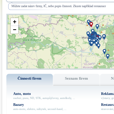
Můžete zadat název firmy, IČ, nebo popis činnosti. Zkuste například restaurace
+
−
Činnosti firem
Seznam firem
N
Auto, moto
Reklama
osobní, pneu, ND, STK, autopůjčovny, autoškoly, ...
výstavy, gr
Bazary
Restaur
auto-moto, elektro, nábytek, second-hand, ...
stravování,