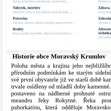
šperky, hodinářství, starožitnosti, restaurování, ...
školství, s
Nábytek, interiéry
Zábava,
čalounění, koberce, lina, žaluzie, kuchyně, židle, ...
herny, hudb
Potraviny
Zahrada,
cukrárny, uzeniny, nápoje, sodobary, gastrozařízení, ...
trávníky, k
Reality
Zdravotn
technik
byty, pozemky, kanceláře, sklady, bytová družstva, ...
oční optik
Historie obce Moravský Krumlov
Poloha města a krajina jeho nejbližší
přírodním podmínkám ke starým sídelní
své první obyvatele již ve starší době k
trvale osídleny od mladší doby kamenné.
postaveno na nádherné prohnuté ostru
meandru řeky Rokytné. Řeka pror
pahorkatinu, která odděluje Moravsk