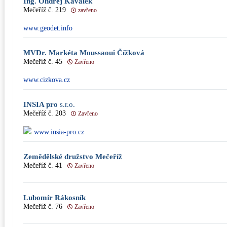
Ing. Ondřej Kaválek
Mečeříž č. 219
zavřeno
www.geodet.info
MVDr. Markéta Moussaoui Čížková
Mečeříž č. 45
Zavřeno
www.cizkova.cz
INSIA pro
s.r.o.
Mečeříž č. 203
Zavřeno
www.insia-pro.cz
Zemědělské družstvo Mečeříž
Mečeříž č. 41
Zavřeno
Lubomír Rákosník
Mečeříž č. 76
Zavřeno