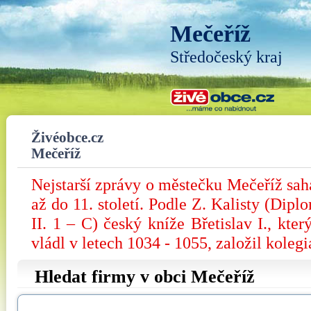
Mečeříž
Středočeský kraj
Živéobce.cz
Mečeříž
Nejstarší zprávy o městečku Mečeříž sah
až do 11. století. Podle Z. Kalisty (Dip
II. 1 – C) český kníže Břetislav I., kte
vládl v letech 1034 - 1055, založil kolegi
Hledat firmy v obci Mečeříž