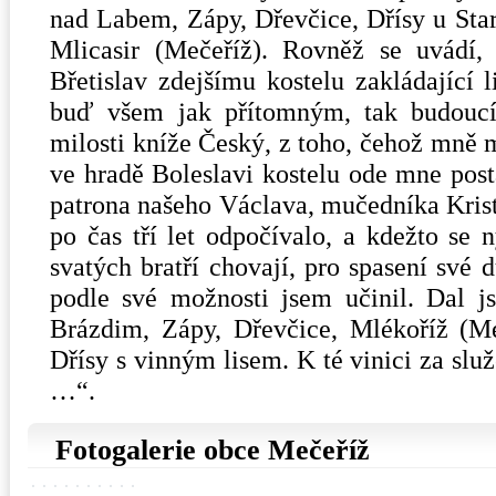
nad Labem, Zápy, Dřevčice, Dřísy u Star
Mlicasir (Mečeříž). Rovněž se uvádí,
Břetislav zdejšímu kostelu zakládající 
buď všem jak přítomným, tak budoucím
milosti kníže Český, z toho, čehož mně mi
ve hradě Boleslavi kostelu ode mne pos
patrona našeho Václava, mučedníka Krist
po čas tří let odpočívalo, a kdežto se n
svatých bratří chovají, pro spasení své 
podle své možnosti jsem učinil. Dal j
Brázdim, Zápy, Dřevčice, Mlékoříž (Me
Dřísy s vinným lisem. K té vinici za slu
…“.
Fotogalerie obce Mečeříž