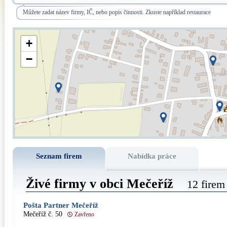
Můžete zadat název firmy, IČ, nebo popis činnosti. Zkuste například restaurace
+
−
Seznam firem
Nabídka práce
Živé firmy v obci Mečeříž
12 firem
Pošta Partner Mečeříž
Mečeříž č. 50
Zavřeno