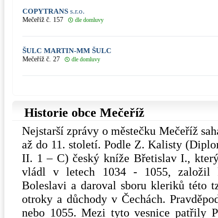
COPYTRANS
s.r.o.
Mečeříž č. 157
dle domluvy
ŠULC MARTIN-MM ŠULC
Mečeříž č. 27
dle domluvy
Historie obce Mečeříž
Nejstarší zprávy o městečku Mečeříž sah
až do 11. století. Podle Z. Kalisty (Dip
II. 1 – C) český kníže Břetislav I., kte
vládl v letech 1034 - 1055, založil 
Boleslavi a daroval sboru kleriků této t
otroky a důchody v Čechách. Pravděpod
nebo 1055. Mezi tyto vesnice patřily 