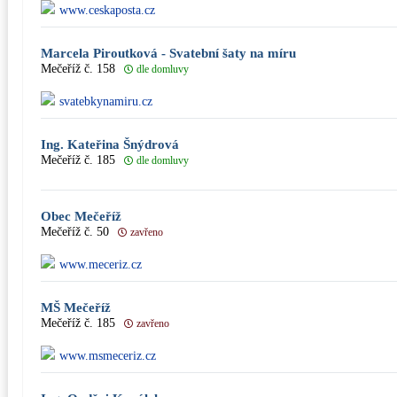
www.ceskaposta.cz
Marcela Piroutková - Svatební šaty na míru
Mečeříž č. 158
dle domluvy
svatebkynamiru.cz
Ing. Kateřina Šnýdrová
Mečeříž č. 185
dle domluvy
Obec Mečeříž
Mečeříž č. 50
zavřeno
www.meceriz.cz
MŠ Mečeříž
Mečeříž č. 185
zavřeno
www.msmeceriz.cz