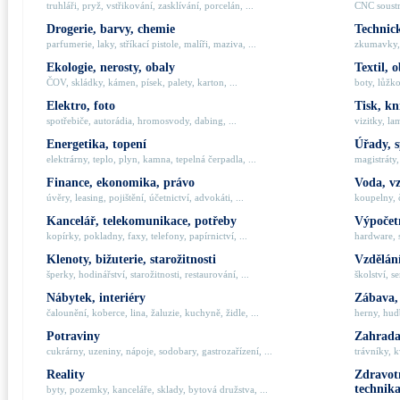
truhláři, pryž, vstřikování, zasklívání, porcelán, ...
CNC soustru
Drogerie, barvy, chemie
Technick
parfumerie, laky, stříkací pistole, malíři, maziva, ...
zkumavky, 
Ekologie, nerosty, obaly
Textil, 
ČOV, skládky, kámen, písek, palety, karton, ...
boty, lůžko
Elektro, foto
Tisk, kn
spotřebiče, autorádia, hromosvody, dabing, ...
vizitky, la
Energetika, topení
Úřady, 
elektrárny, teplo, plyn, kamna, tepelná čerpadla, ...
magistráty,
Finance, ekonomika, právo
Voda, v
úvěry, leasing, pojištění, účetnictví, advokáti, ...
koupelny, č
Kancelář, telekomunikace, potřeby
Výpočetn
kopírky, pokladny, faxy, telefony, papírnictví, ...
hardware, 
Klenoty, bižuterie, starožitnosti
Vzdělání
šperky, hodinářství, starožitnosti, restaurování, ...
školství, s
Nábytek, interiéry
Zábava,
čalounění, koberce, lina, žaluzie, kuchyně, židle, ...
herny, hudb
Potraviny
Zahrada,
cukrárny, uzeniny, nápoje, sodobary, gastrozařízení, ...
trávníky, k
Reality
Zdravotn
technik
byty, pozemky, kanceláře, sklady, bytová družstva, ...