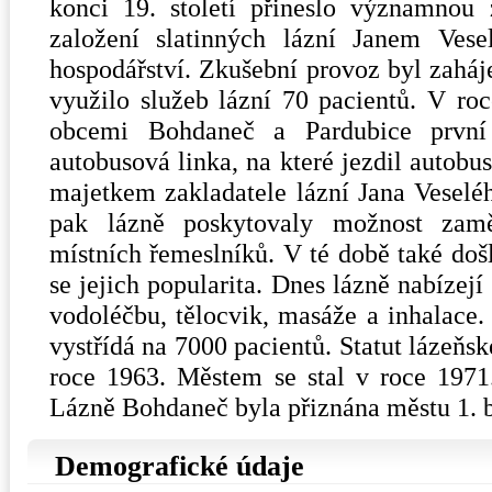
konci 19. století přineslo významnou
založení slatinných lázní Janem Ves
hospodářství. Zkušební provoz byl zaháj
využilo služeb lázní 70 pacientů. V r
obcemi Bohdaneč a Pardubice první 
autobusová linka, na které jezdil autob
majetkem zakladatele lázní Jana Vese
pak lázně poskytovaly možnost zamě
místních řemeslníků. V té době také došl
se jejich popularita. Dnes lázně nabízejí 
vodoléčbu, tělocvik, masáže a inhalace.
vystřídá na 7000 pacientů. Statut lázeňs
roce 1963. Městem se stal v roce 1971
Lázně Bohdaneč byla přiznána městu 1. 
Demografické údaje