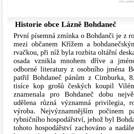
oční optik
Historie obce Lázně Bohdaneč
První písemná zmínka o Bohdanči je z 
mezi občanem Křížem a bohdanečským 
rvačkou, při níž byla rozbita oltářní des
osada vznikla mnohem dříve a jmén
odborné literatury z osobního jména B
patřil Bohdaneč pánům z Cimburka, 8.
tisíce kop grošů českých koupil Vilé
znamenala pro Bohdaneč dobu největ
udělena různá významná privilegia, r
výroba. Nejvýznamnějším počinem p
rybničního hospodářství, jehož byl Bohd
tohoto hospodářství zachováno a nadál