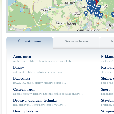
Činnosti firem
Seznam firem
N
Auto, moto
Reklama
osobní, pneu, ND, STK, autopůjčovny, autoškoly, ...
výstavy, gr
Bazary
Restaur
auto-moto, elektro, nábytek, second-hand, ...
stravování,
Bezpečnost
Služby, 
BOZP, PO, hasiči, alarmy, trezory, potřeby, ...
péče o tělo,
Cestovní ruch
Sport
zájezdy, pobyty, letenky, jízdenky, průvodcovské služby, ...
koupaliště,
Doprava, dopravní technika
Stavebni
taxi, stěhování, kontejnery, jeřáby, výtahy, ...
projekce, i
Dřevo, plasty, sklo
Strojíre