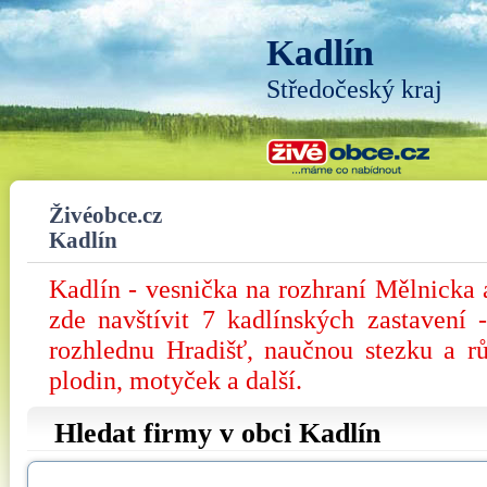
Kadlín
Středočeský kraj
Živéobce.cz
Kadlín
Kadlín - vesnička na rozhraní Mělnicka
zde navštívit 7 kadlínských zastavení -
rozhlednu Hradišť, naučnou stezku a r
plodin, motyček a další.
Hledat firmy v obci Kadlín