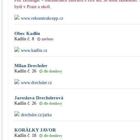
Petr Brosinger – rekonstrukce interiérů s více než 30 letou zkušeností.
bytů v Praze a okolí.
www.rekonstrukcepp.cz
Obec Kadlín
Kadlín č. 8
zavřeno
www.kadlin.cz
Milan Drechsler
Kadlín č. 26
dle domluvy
www.drechsler.cz
Jaroslava Drechslerová
Kadlín č. 26
dle domluvy
drechsler.cz/jarka
KORÁLKY JAVOR
Kadlín č. 18
dle domluvy