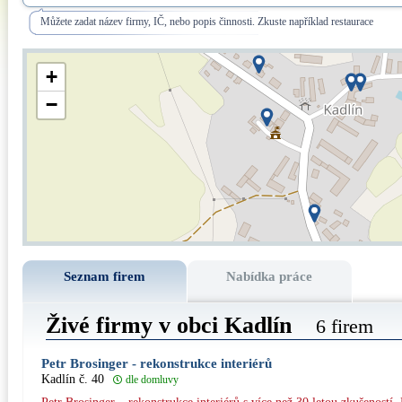
Můžete zadat název firmy, IČ, nebo popis činnosti. Zkuste například restaurace
+
−
Seznam firem
Nabídka práce
Živé firmy v obci Kadlín
6 firem
Petr Brosinger - rekonstrukce interiérů
Kadlín č. 40
dle domluvy