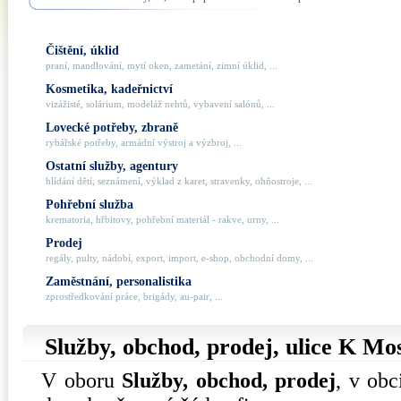
Čištění, úklid
praní, mandlování, mytí oken, zametání, zimní úklid, ...
Kosmetika, kadeřnictví
vizážisté, solárium, modeláž nehtů, vybavení salónů, ...
Lovecké potřeby, zbraně
rybářské potřeby, armádní výstroj a výzbroj, ...
Ostatní služby, agentury
hlídání dětí, seznámení, výklad z karet, stravenky, ohňostroje, ...
Pohřební služba
krematoria, hřbitovy, pohřební materiál - rakve, urny, ...
Prodej
regály, pulty, nádobí, export, import, e-shop, obchodní domy, ...
Zaměstnání, personalistika
zprostředkování práce, brigády, au-pair, ...
Služby, obchod, prodej, ulice
K Mos
V oboru
Služby, obchod, prodej
, v ob