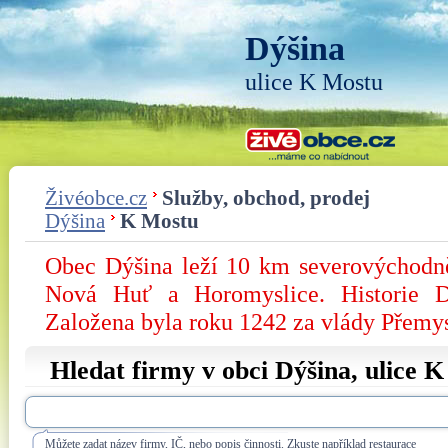
Dýšina
ulice K Mostu
Živéobce.cz
Služby, obchod, prodej
Dýšina
K Mostu
Obec Dýšina leží 10 km severovýchodně
Nová Huť a Horomyslice. Historie D
Založena byla roku 1242 za vlády Přemy
Hledat firmy v obci Dýšina, ulice
K
Můžete zadat název firmy, IČ, nebo popis činnosti. Zkuste například restaurace