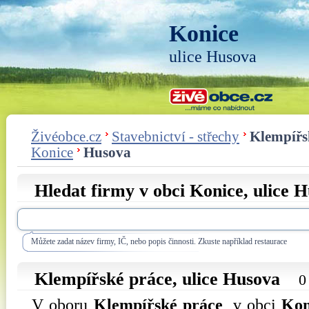
Konice
ulice Husova
Živéobce.cz
Stavebnictví - střechy
Klempířs
Konice
Husova
Hledat firmy v obci Konice, ulice
H
Můžete zadat název firmy, IČ, nebo popis činnosti. Zkuste například restaurace
Klempířské práce, ulice
Husova
0
V oboru
Klempířské práce
, v obci
Kon