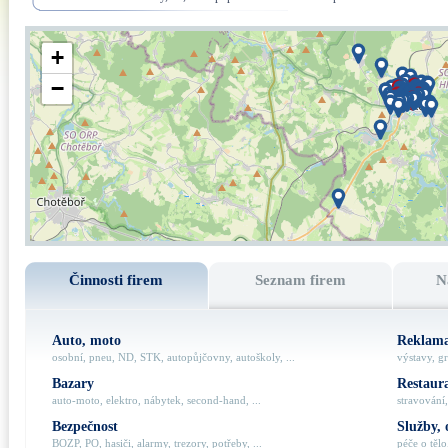
+
−
Činnosti firem
Seznam firem
N
Auto, moto
Reklama
osobní, pneu, ND, STK, autopůjčovny, autoškoly, ...
výstavy, gr
Bazary
Restaur
auto-moto, elektro, nábytek, second-hand, ...
stravování,
Bezpečnost
Služby, 
BOZP, PO, hasiči, alarmy, trezory, potřeby, ...
péče o tělo,