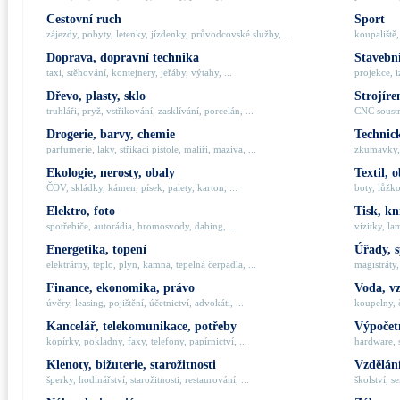
Cestovní ruch
Sport
zájezdy, pobyty, letenky, jízdenky, průvodcovské služby, ...
koupaliště,
Doprava, dopravní technika
Stavebni
taxi, stěhování, kontejnery, jeřáby, výtahy, ...
projekce, i
Dřevo, plasty, sklo
Strojíre
truhláři, pryž, vstřikování, zasklívání, porcelán, ...
CNC soustru
Drogerie, barvy, chemie
Technick
parfumerie, laky, stříkací pistole, malíři, maziva, ...
zkumavky, 
Ekologie, nerosty, obaly
Textil, 
ČOV, skládky, kámen, písek, palety, karton, ...
boty, lůžko
Elektro, foto
Tisk, kn
spotřebiče, autorádia, hromosvody, dabing, ...
vizitky, la
Energetika, topení
Úřady, 
elektrárny, teplo, plyn, kamna, tepelná čerpadla, ...
magistráty,
Finance, ekonomika, právo
Voda, v
úvěry, leasing, pojištění, účetnictví, advokáti, ...
koupelny, č
Kancelář, telekomunikace, potřeby
Výpočetn
kopírky, pokladny, faxy, telefony, papírnictví, ...
hardware, 
Klenoty, bižuterie, starožitnosti
Vzdělání
šperky, hodinářství, starožitnosti, restaurování, ...
školství, s