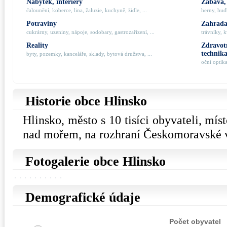
Nábytek, interiéry
Zábava,
čalounění, koberce, lina, žaluzie, kuchyně, židle, ...
herny, hudb
Potraviny
Zahrada,
cukrárny, uzeniny, nápoje, sodobary, gastrozařízení, ...
trávníky, k
Reality
Zdravotn
technik
byty, pozemky, kanceláře, sklady, bytová družstva, ...
oční optik
Historie obce Hlinsko
Hlinsko, město s 10 tisíci obyvateli, mí
nad mořem, na rozhraní Českomoravské v
Fotogalerie obce Hlinsko
Demografické údaje