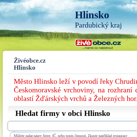
Hlinsko
Pardubický kraj
Živéobce.cz
Hlinsko
Město Hlinsko leží v povodí řeky Chrudi
Českomoravské vrchoviny, na rozhraní 
oblastí Žďárských vrchů a Železných hor
Hledat firmy v obci Hlinsko
Můžete zadat název firmy, IČ, nebo popis činnosti. Zkuste například restaurace