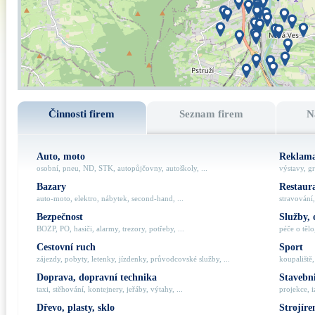
Činnosti firem
Seznam firem
N
Auto, moto
Reklama
osobní, pneu, ND, STK, autopůjčovny, autoškoly, ...
výstavy, gr
Bazary
Restaur
auto-moto, elektro, nábytek, second-hand, ...
stravování,
Bezpečnost
Služby, 
BOZP, PO, hasiči, alarmy, trezory, potřeby, ...
péče o tělo,
Cestovní ruch
Sport
zájezdy, pobyty, letenky, jízdenky, průvodcovské služby, ...
koupaliště,
Doprava, dopravní technika
Stavebni
taxi, stěhování, kontejnery, jeřáby, výtahy, ...
projekce, i
Dřevo, plasty, sklo
Strojíre