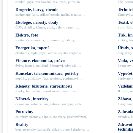
truhláři, pryž, vstřikování, zasklívání, porcelán, ...
CNC soustru
Drogerie, barvy, chemie
Technick
parfumerie, laky, stříkací pistole, malíři, maziva, ...
zkumavky, 
Ekologie, nerosty, obaly
Textil, 
ČOV, skládky, kámen, písek, palety, karton, ...
boty, lůžko
Elektro, foto
Tisk, kn
spotřebiče, autorádia, hromosvody, dabing, ...
vizitky, la
Energetika, topení
Úřady, 
elektrárny, teplo, plyn, kamna, tepelná čerpadla, ...
magistráty,
Finance, ekonomika, právo
Voda, v
úvěry, leasing, pojištění, účetnictví, advokáti, ...
koupelny, č
Kancelář, telekomunikace, potřeby
Výpočetn
kopírky, pokladny, faxy, telefony, papírnictví, ...
hardware, 
Klenoty, bižuterie, starožitnosti
Vzdělání
šperky, hodinářství, starožitnosti, restaurování, ...
školství, s
Nábytek, interiéry
Zábava,
čalounění, koberce, lina, žaluzie, kuchyně, židle, ...
herny, hudb
Potraviny
Zahrada,
cukrárny, uzeniny, nápoje, sodobary, gastrozařízení, ...
trávníky, k
Reality
Zdravotn
technik
byty, pozemky, kanceláře, sklady, bytová družstva, ...