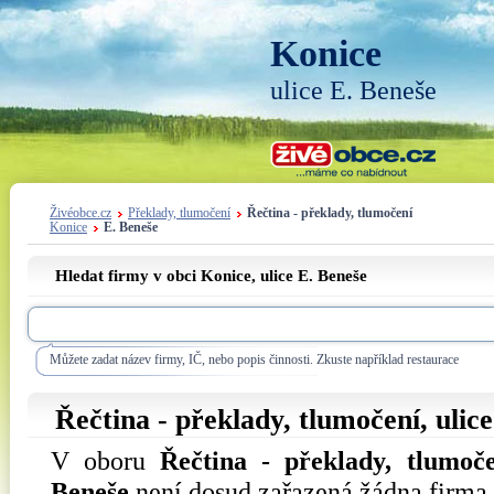
Konice
ulice E. Beneše
Živéobce.cz
Překlady, tlumočení
Řečtina - překlady, tlumočení
Konice
E. Beneše
Hledat firmy v obci Konice, ulice
E. Beneše
Můžete zadat název firmy, IČ, nebo popis činnosti. Zkuste například restaurace
Řečtina - překlady, tlumočení, ulic
V oboru
Řečtina - překlady, tlumoč
Beneše
není dosud zařazená žádna firma.