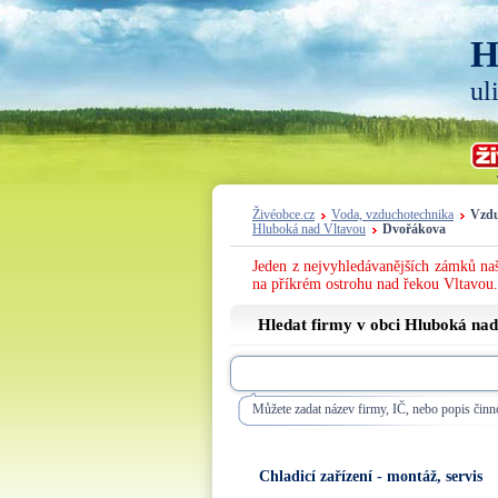
H
ul
Živéobce.cz
Voda, vzduchotechnika
Vzdu
Hluboká nad Vltavou
Dvořákova
Jeden z nejvyhledávanějších zámků naš
na příkrém ostrohu nad řekou Vltavou.
Hledat firmy v obci Hluboká nad
Můžete zadat název firmy, IČ, nebo popis činno
Chladicí zařízení - montáž, servis