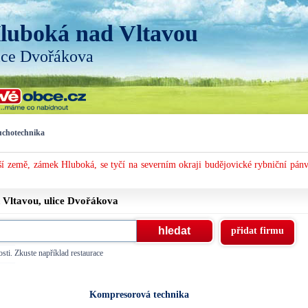
luboká nad Vltavou
ice Dvořákova
chotechnika
í země, zámek Hluboká, se tyčí na severním okraji budějovické rybniční pánv
 Vltavou, ulice
Dvořákova
přidat firmu
sti. Zkuste například restaurace
Kompresorová technika