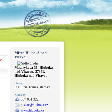
Město Hluboká nad
Vltavou
e,
Masarykova 36, Hluboká
nad Vltavou, 37341,
Hluboká nad Vltavou
Osoby
Ing. Jirsa Tomáš, starosta
Kontakty
387 001 322
piskac@hluboka.cz
www.hluboka.cz