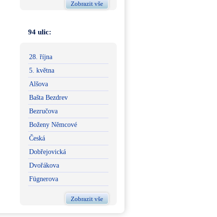
Zobrazit vše
94 ulic:
28. října
5. května
Alšova
Bašta Bezdrev
Bezručova
Boženy Němcové
Česká
Dobřejovická
Dvořákova
Fügnerova
Zobrazit vše