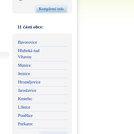
Kompletní info
11 částí obce:
Bavorovice
Hluboká nad
Vltavou
Munice
Jeznice
Hroznějovice
Jaroslavice
Kostelec
Líšnice
Poněšice
Purkarec