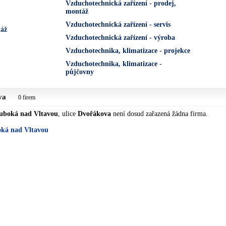
Vzduchotechnická zařízení - prodej,
montáž
Vzduchotechnická zařízení - servis
táž
Vzduchotechnická zařízení - výroba
Vzduchotechnika, klimatizace - projekce
Vzduchotechnika, klimatizace -
půjčovny
va
0 firem
uboká nad Vltavou
, ulice
Dvořákova
není dosud zařazená žádna firma.
oká nad Vltavou