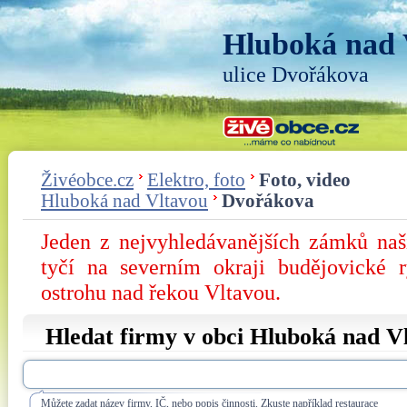
Hluboká nad 
ulice Dvořákova
Živéobce.cz
Elektro, foto
Foto, video
Hluboká nad Vltavou
Dvořákova
Jeden z nejvyhledávanějších zámků na
tyčí na severním okraji budějovické 
ostrohu nad řekou Vltavou.
Hledat firmy v obci Hluboká nad Vl
Můžete zadat název firmy, IČ, nebo popis činnosti. Zkuste například restaurace