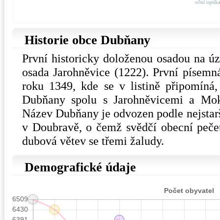
oční optik
Historie obce Dubňany
První historicky doloženou osadou na úz
osada Jarohněvice (1222). První písemn
roku 1349, kde se v listině připomíná
Dubňany spolu s Jarohněvicemi a Mok
Název Dubňany je odvozen podle nejstar
v Doubravě, o čemž svědčí obecní peče
dubová větev se třemi žaludy.
Demografické údaje