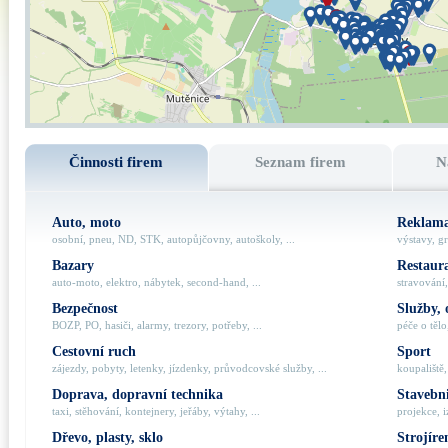
Činnosti firem
Seznam firem
N
Auto, moto
Reklama
osobní, pneu, ND, STK, autopůjčovny, autoškoly, ...
výstavy, gr
Bazary
Restaur
auto-moto, elektro, nábytek, second-hand, ...
stravování,
Bezpečnost
Služby, 
BOZP, PO, hasiči, alarmy, trezory, potřeby, ...
péče o tělo,
Cestovní ruch
Sport
zájezdy, pobyty, letenky, jízdenky, průvodcovské služby, ...
koupaliště,
Doprava, dopravní technika
Stavebni
taxi, stěhování, kontejnery, jeřáby, výtahy, ...
projekce, i
Dřevo, plasty, sklo
Strojíre