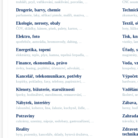
truhláři, pryž, vstřikování, zasklívání, porcelán, ...
CNC soustru
Drogerie, barvy, chemie
Technick
parfumerie, laky, stříkací pistole, malíři, maziva, ...
zkumavky, 
Ekologie, nerosty, obaly
Textil, 
ČOV, skládky, kámen, písek, palety, karton, ...
boty, lůžko
Elektro, foto
Tisk, kn
spotřebiče, autorádia, hromosvody, dabing, ...
vizitky, la
Energetika, topení
Úřady, 
elektrárny, teplo, plyn, kamna, tepelná čerpadla, ...
magistráty,
Finance, ekonomika, právo
Voda, v
úvěry, leasing, pojištění, účetnictví, advokáti, ...
koupelny, č
Kancelář, telekomunikace, potřeby
Výpočetn
kopírky, pokladny, faxy, telefony, papírnictví, ...
hardware, 
Klenoty, bižuterie, starožitnosti
Vzdělání
šperky, hodinářství, starožitnosti, restaurování, ...
školství, s
Nábytek, interiéry
Zábava,
čalounění, koberce, lina, žaluzie, kuchyně, židle, ...
herny, hudb
Potraviny
Zahrada,
cukrárny, uzeniny, nápoje, sodobary, gastrozařízení, ...
trávníky, k
Reality
Zdravotn
technik
byty, pozemky, kanceláře, sklady, bytová družstva, ...