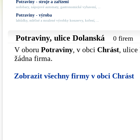
Potraviny - stroje a zařízení
sodobary, nápojové automaty, gastronomické vybavení, ...
Potraviny - výroba
lahůdky, mléčné a mražené výrobky konzervy, koření, ...
Potraviny, ulice
Dolanská
0 firem
V oboru
Potraviny
, v obci
Chrást
, ulice
žádna firma.
Zobrazit všechny firmy v obci Chrást