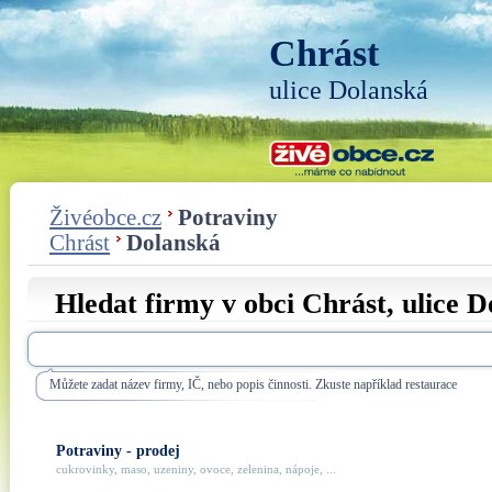
Chrást
ulice Dolanská
Živéobce.cz
Potraviny
Chrást
Dolanská
Hledat firmy v obci Chrást, ulice
D
Můžete zadat název firmy, IČ, nebo popis činnosti. Zkuste například restaurace
Potraviny - prodej
cukrovinky, maso, uzeniny, ovoce, zelenina, nápoje, ...