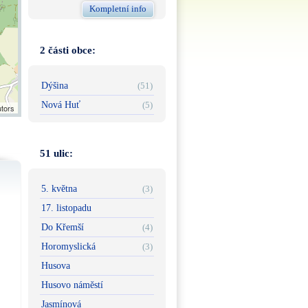
Kompletní info
2 části obce:
Dýšina
(51)
Nová Huť
(5)
utors
51 ulic:
5. května
(3)
17. listopadu
Do Křemší
(4)
Horomyslická
(3)
Husova
Husovo náměstí
Jasmínová