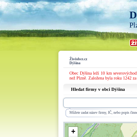
D
Pl
Živéobce.cz
Dýšina
Obec Dýšina leží 10 km severovýchodn
než Plzně. Založena byla roku 1242 z
Hledat firmy v obci Dýšina
Můžete zadat název firmy, IČ, nebo popis činno
+