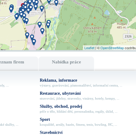
Leaflet
| ©
OpenStreetMap
contrib
eznam firem
Nabídka práce
Reklama, informace
ly, ...
výstavy, gravírování, písmomalířství, informační centra, ...
Restaurace, ubytování
stravování, jídelny, stravenky, vinárny, hotely, kempy, ...
Služby, obchod, prodej
péče o tělo, hlídání dětí, personalistika, regály, úklid, ...
Sport
ké služby, ...
koupaliště, areály, bazén, fitness, tenis, bowling, HC, ...
Stavebnictví