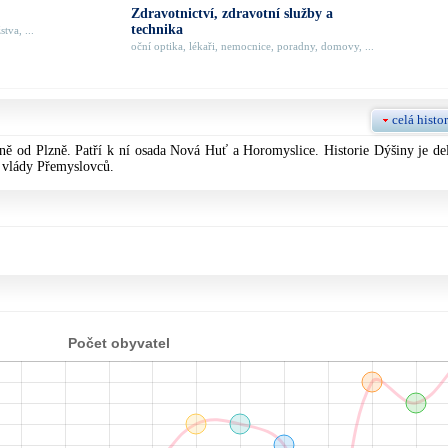
Zdravotnictví, zdravotní služby a
technika
tva, ...
oční optika, lékaři, nemocnice, poradny, domovy, ...
celá histor
ě od Plzně. Patří k ní osada Nová Huť a Horomyslice. Historie Dýšiny je del
a vlády Přemyslovců.