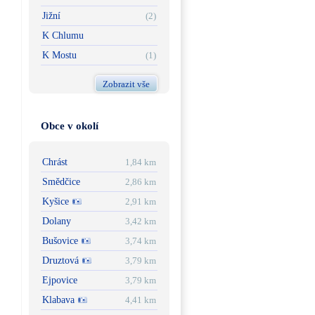
Jižní
(2)
K Chlumu
K Mostu
(1)
Zobrazit vše
Obce v okolí
Chrást
1,84 km
Smědčice
2,86 km
Kyšice
2,91 km
Dolany
3,42 km
Bušovice
3,74 km
Druztová
3,79 km
Ejpovice
3,79 km
Klabava
4,41 km