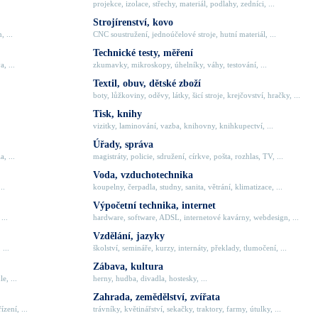
projekce, izolace, střechy, materiál, podlahy, zedníci, ...
Strojírenství, kovo
, ...
CNC soustružení, jednoúčelové stroje, hutní materiál, ...
Technické testy, měření
, ...
zkumavky, mikroskopy, úhelníky, váhy, testování, ...
Textil, obuv, dětské zboží
boty, lůžkoviny, oděvy, látky, šicí stroje, krejčovství, hračky, ...
Tisk, knihy
vizitky, laminování, vazba, knihovny, knihkupectví, ...
Úřady, správa
, ...
magistráty, policie, sdružení, církve, pošta, rozhlas, TV, ...
Voda, vzduchotechnika
..
koupelny, čerpadla, studny, sanita, větrání, klimatizace, ...
Výpočetní technika, internet
...
hardware, software, ADSL, internetové kavárny, webdesign, ...
Vzdělání, jazyky
 ...
školství, semináře, kurzy, internáty, překlady, tlumočení, ...
Zábava, kultura
e, ...
herny, hudba, divadla, hostesky, ...
Zahrada, zemědělství, zvířata
zení, ...
trávníky, květinářství, sekačky, traktory, farmy, útulky, ...