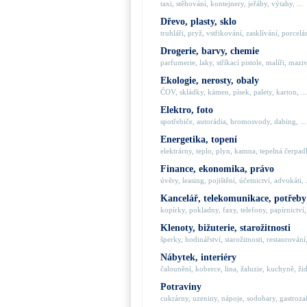
taxi, stěhování, kontejnery, jeřáby, výtahy, ...
Dřevo, plasty, sklo
truhláři, pryž, vstřikování, zasklívání, porcelán
Drogerie, barvy, chemie
parfumerie, laky, stříkací pistole, malíři, maziva
Ekologie, nerosty, obaly
ČOV, skládky, kámen, písek, palety, karton, ...
Elektro, foto
spotřebiče, autorádia, hromosvody, dabing, ...
Energetika, topení
elektrárny, teplo, plyn, kamna, tepelná čerpadla
Finance, ekonomika, právo
úvěry, leasing, pojištění, účetnictví, advokáti, .
Kancelář, telekomunikace, potřeby
kopírky, pokladny, faxy, telefony, papírnictví, 
Klenoty, bižuterie, starožitnosti
šperky, hodinářství, starožitnosti, restaurování,
Nábytek, interiéry
čalounění, koberce, lina, žaluzie, kuchyně, židl
Potraviny
cukrárny, uzeniny, nápoje, sodobary, gastrozaří