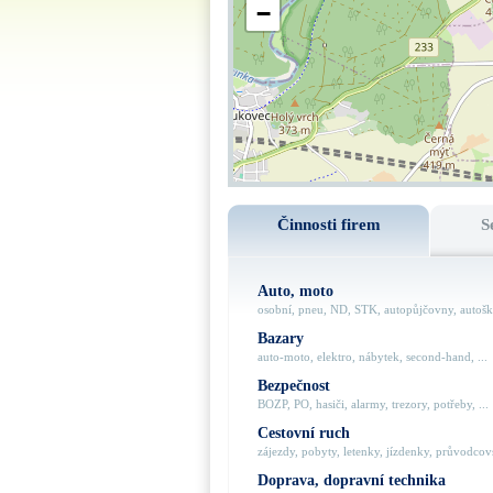
−
Činnosti firem
S
Auto, moto
osobní, pneu, ND, STK, autopůjčovny, autoško
Bazary
auto-moto, elektro, nábytek, second-hand, ...
Bezpečnost
BOZP, PO, hasiči, alarmy, trezory, potřeby, ...
Cestovní ruch
zájezdy, pobyty, letenky, jízdenky, průvodcovs
Doprava, dopravní technika