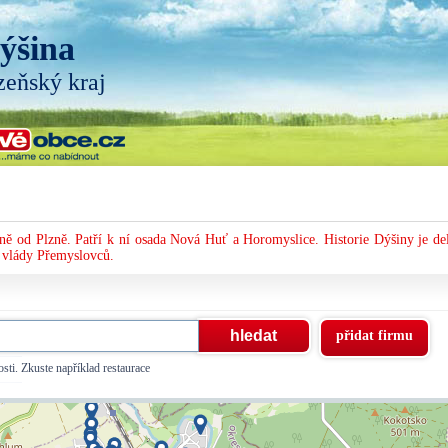
ýšina
zeňský kraj
ě od Plzně. Patří k ní osada Nová Huť a Horomyslice. Historie Dýšiny je del
a vlády Přemyslovců.
přidat firmu
sti. Zkuste například restaurace