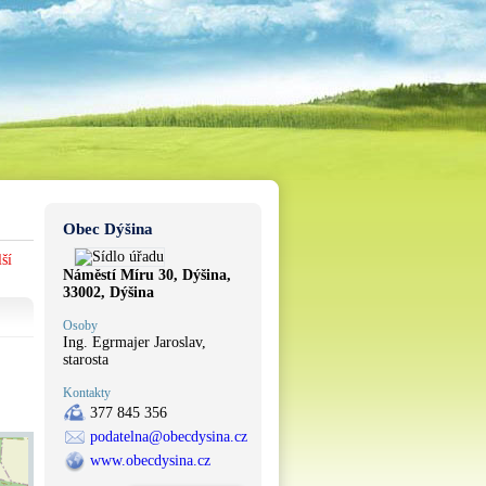
Obec Dýšina
ší
Náměstí Míru 30, Dýšina,
33002, Dýšina
Osoby
Ing. Egrmajer Jaroslav,
starosta
Kontakty
377 845 356
podatelna@obecdysina.cz
www.obecdysina.cz