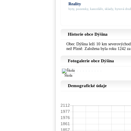
Reality
byty, pozemky, kanceláře, sklady, bytová družs
Historie obce Dýšina
Obec Dýšina leží 10 km severovýchodn
než Plzně. Založena byla roku 1242 z
Fotogalerie obce Dýšina
Škola
Demografické údaje