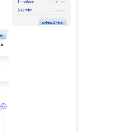
Litohlavy
5,19 km
Nadryby
5,37 km
Zobrazit více
ie
ší