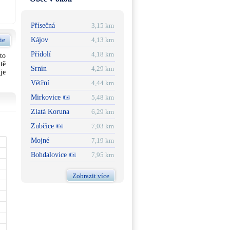
Přísečná
3,15 km
Kájov
4,13 km
ie
Přídolí
4,18 km
to
tě
Srnín
4,29 km
je
Větřní
4,44 km
Mirkovice
5,48 km
Zlatá Koruna
6,29 km
Zubčice
7,03 km
Mojné
7,19 km
Bohdalovice
7,95 km
Zobrazit více