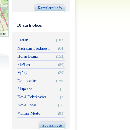
Kompletní info
10 částí obce:
utors
Latrán
(182)
Nádražní Předměstí
(64)
Horní Brána
(152)
Plešivec
(86)
Vyšný
(20)
Domoradice
(159)
Slupenec
(1)
Nové Dobrkovice
(2)
Nové Spolí
(16)
Vnitřní Město
(93)
Zobrazit vše