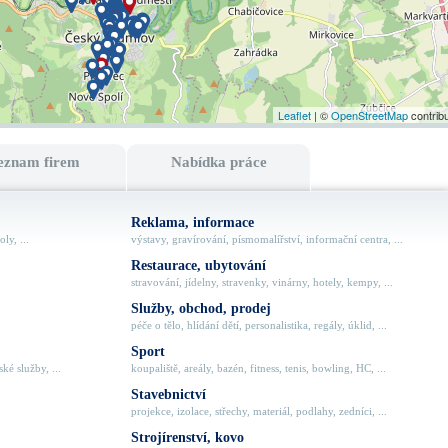
Leaflet
| ©
OpenStreetMap
contrib
eznam firem
Nabídka práce
Reklama, informace
ly, ...
výstavy, gravírování, písmomalířství, informační centra, ...
Restaurace, ubytování
stravování, jídelny, stravenky, vinárny, hotely, kempy, ...
Služby, obchod, prodej
péče o tělo, hlídání dětí, personalistika, regály, úklid, ...
Sport
ké služby, ...
koupaliště, areály, bazén, fitness, tenis, bowling, HC, ...
Stavebnictví
projekce, izolace, střechy, materiál, podlahy, zedníci, ...
Strojírenství, kovo