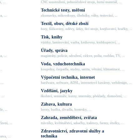
, ...
CNC soustružení, jednoúčelové stroje, hutní materiál, ...
Technické testy, měření
, ...
zkumavky, mikroskopy, úhelníky, váhy, testování, ...
Textil, obuv, dětské zboží
boty, lůžkoviny, oděvy, látky, šicí stroje, krejčovství, hračky, ...
Tisk, knihy
vizitky, laminování, vazba, knihovny, knihkupectví, ...
Úřady, správa
, ...
magistráty, policie, sdružení, církve, pošta, rozhlas, TV, ...
Voda, vzduchotechnika
..
koupelny, čerpadla, studny, sanita, větrání, klimatizace, ...
Výpočetní technika, internet
...
hardware, software, ADSL, internetové kavárny, webdesign, ...
Vzdělání, jazyky
 ...
školství, semináře, kurzy, internáty, překlady, tlumočení, ...
Zábava, kultura
e, ...
herny, hudba, divadla, hostesky, ...
Zahrada, zemědělství, zvířata
zení, ...
trávníky, květinářství, sekačky, traktory, farmy, útulky, ...
Zdravotnictví, zdravotní služby a
technika
tva, ...