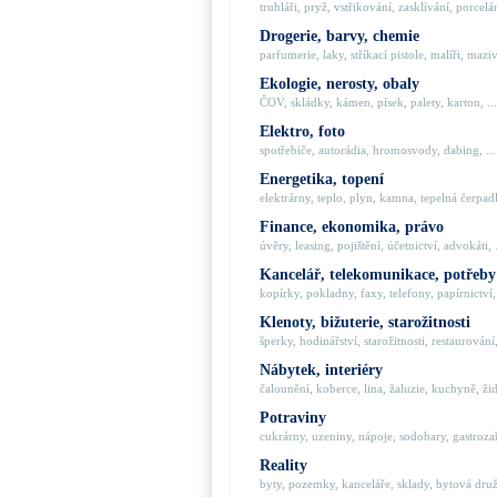
truhláři, pryž, vstřikování, zasklívání, porcelán
Drogerie, barvy, chemie
parfumerie, laky, stříkací pistole, malíři, maziva
Ekologie, nerosty, obaly
ČOV, skládky, kámen, písek, palety, karton, ...
Elektro, foto
spotřebiče, autorádia, hromosvody, dabing, ...
Energetika, topení
elektrárny, teplo, plyn, kamna, tepelná čerpadla
Finance, ekonomika, právo
úvěry, leasing, pojištění, účetnictví, advokáti, .
Kancelář, telekomunikace, potřeby
kopírky, pokladny, faxy, telefony, papírnictví, 
Klenoty, bižuterie, starožitnosti
šperky, hodinářství, starožitnosti, restaurování,
Nábytek, interiéry
čalounění, koberce, lina, žaluzie, kuchyně, židl
Potraviny
cukrárny, uzeniny, nápoje, sodobary, gastrozaří
Reality
byty, pozemky, kanceláře, sklady, bytová družs