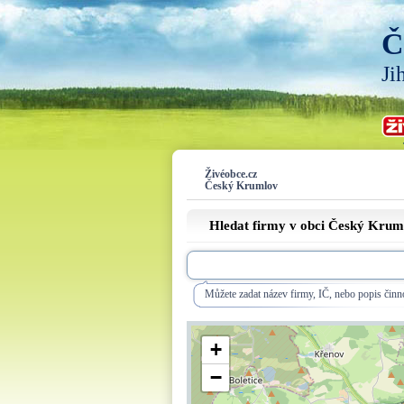
Č
Ji
Živéobce.cz
Český Krumlov
Hledat firmy v obci Český Krum
Můžete zadat název firmy, IČ, nebo popis činno
+
−