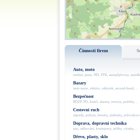
Činnosti firem
S
Auto, moto
osobní, pneu, ND, STK, autopůjčovny, autoško
Bazary
auto-moto, elektro, nábytek, second-hand, ...
Bezpečnost
BOZP, PO, hasiči, alarmy, trezory, potřeby, ...
Cestovní ruch
zájezdy, pobyty, letenky, jízdenky, průvodcovs
Doprava, dopravní technika
taxi, stěhování, kontejnery, jeřáby, výtahy, ...
Dřevo, plasty, sklo