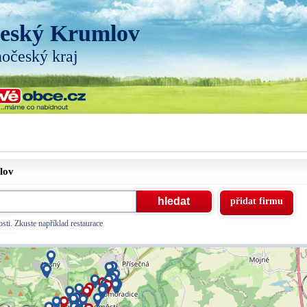
eský Krumlov
hočeský kraj
lov
přidat firmu
sti. Zkuste například restaurace