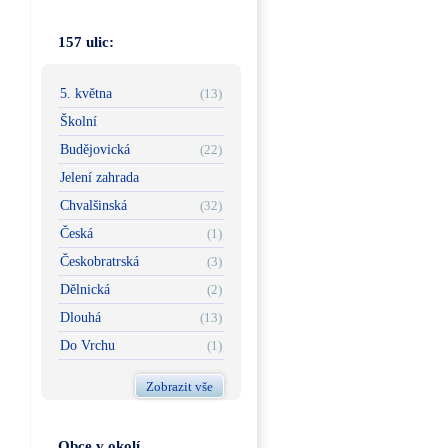
157 ulic:
5. května
(13)
Školní
Budějovická
(22)
Jelení zahrada
Chvalšinská
(32)
Česká
(1)
Českobratrská
(3)
Dělnická
(2)
Dlouhá
(13)
Do Vrchu
(1)
Zobrazit vše
Obce v okolí