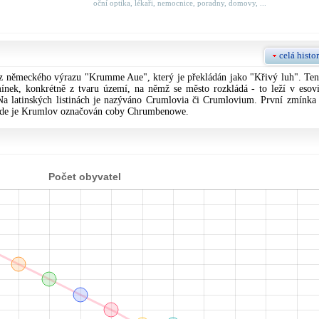
oční optika, lékaři, nemocnice, poradny, domovy, ...
celá histor
 německého výrazu "Krumme Aue", který je překládán jako "Křivý luh". Ten
nek, konkrétně z tvaru území, na němž se město rozkládá - to leží v esovi
a latinských listinách je nazýváno Crumlovia či Crumlovium. První zmínka 
 kde je Krumlov označován coby Chrumbenowe.