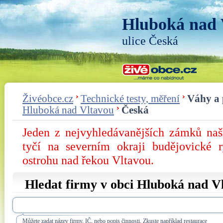
Hluboká nad 
ulice Česká
Živéobce.cz
Technické testy, měření
Váhy a p
Hluboká nad Vltavou
Česká
Jeden z nejvyhledávanějších zámků na
tyčí na severním okraji budějovické 
ostrohu nad řekou Vltavou.
Hledat firmy v obci Hluboká nad Vl
Můžete zadat název firmy, IČ, nebo popis činnosti. Zkuste například restaurace