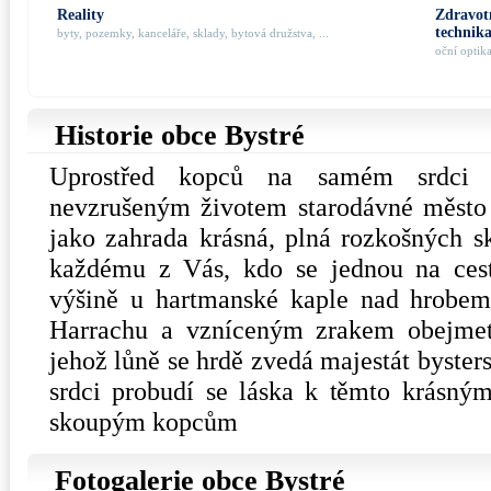
Reality
Zdravotn
technik
byty, pozemky, kanceláře, sklady, bytová družstva, ...
oční optik
Historie obce Bystré
Uprostřed kopců na samém srdci V
nevzrušeným životem starodávné město 
jako zahrada krásná, plná rozkošných s
každému z Vás, kdo se jednou na cest
výšině u hartmanské kaple nad hrobe
Harrachu a vzníceným zrakem obejmete
jehož lůně se hrdě zvedá majestát bysters
srdci probudí se láska k těmto krásný
skoupým kopcům
Fotogalerie obce Bystré