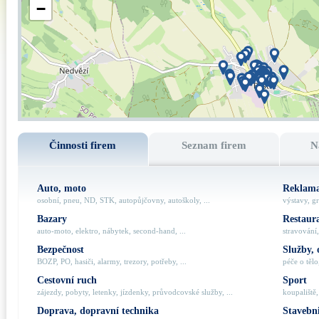
−
Činnosti firem
Seznam firem
N
Auto, moto
Reklama
osobní, pneu, ND, STK, autopůjčovny, autoškoly, ...
výstavy, gr
Bazary
Restaur
auto-moto, elektro, nábytek, second-hand, ...
stravování,
Bezpečnost
Služby, 
BOZP, PO, hasiči, alarmy, trezory, potřeby, ...
péče o tělo,
Cestovní ruch
Sport
zájezdy, pobyty, letenky, jízdenky, průvodcovské služby, ...
koupaliště,
Doprava, dopravní technika
Stavebni