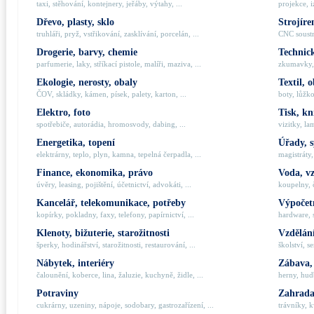
taxi, stěhování, kontejnery, jeřáby, výtahy, ...
projekce, i
Dřevo, plasty, sklo
Strojíre
truhláři, pryž, vstřikování, zasklívání, porcelán, ...
CNC soustru
Drogerie, barvy, chemie
Technick
parfumerie, laky, stříkací pistole, malíři, maziva, ...
zkumavky, 
Ekologie, nerosty, obaly
Textil, 
ČOV, skládky, kámen, písek, palety, karton, ...
boty, lůžko
Elektro, foto
Tisk, kn
spotřebiče, autorádia, hromosvody, dabing, ...
vizitky, la
Energetika, topení
Úřady, 
elektrárny, teplo, plyn, kamna, tepelná čerpadla, ...
magistráty,
Finance, ekonomika, právo
Voda, v
úvěry, leasing, pojištění, účetnictví, advokáti, ...
koupelny, č
Kancelář, telekomunikace, potřeby
Výpočetn
kopírky, pokladny, faxy, telefony, papírnictví, ...
hardware, 
Klenoty, bižuterie, starožitnosti
Vzdělání
šperky, hodinářství, starožitnosti, restaurování, ...
školství, s
Nábytek, interiéry
Zábava,
čalounění, koberce, lina, žaluzie, kuchyně, židle, ...
herny, hudb
Potraviny
Zahrada,
cukrárny, uzeniny, nápoje, sodobary, gastrozařízení, ...
trávníky, k