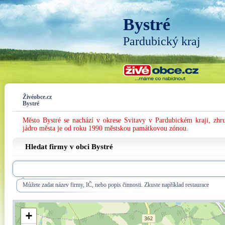
Bystré
Pardubický kraj
Živéobce.cz
Bystré
Město Bystré se nachází v okrese Svitavy v Pardubickém kraji, zhr
jádro města je od roku 1990 městskou památkovou zónou.
Hledat firmy v obci Bystré
Můžete zadat název firmy, IČ, nebo popis činnosti. Zkuste například restaurace
+