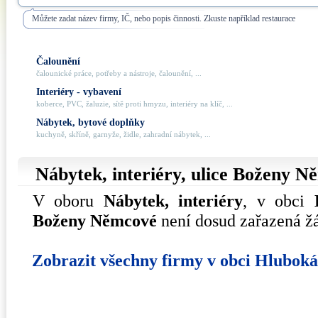
Můžete zadat název firmy, IČ, nebo popis činnosti. Zkuste například restaurace
Čalounění
čalounické práce, potřeby a nástroje, čalounění, ...
Interiéry - vybavení
koberce, PVC, žaluzie, sítě proti hmyzu, interiéry na klíč, ...
Nábytek, bytové doplňky
kuchyně, skříně, garnyže, židle, zahradní nábytek, ...
Nábytek, interiéry, ulice
Boženy N
V oboru
Nábytek, interiéry
, v obci
Boženy Němcové
není dosud zařazená ž
Zobrazit všechny firmy v obci Hlubok