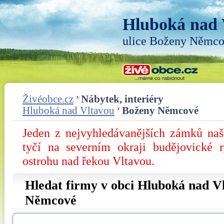
Hluboká nad 
ulice Boženy Němc
Živéobce.cz
Nábytek, interiéry
Hluboká nad Vltavou
Boženy Němcové
Jeden z nejvyhledávanějších zámků na
tyčí na severním okraji budějovické 
ostrohu nad řekou Vltavou.
Hledat firmy v obci Hluboká nad Vl
Němcové