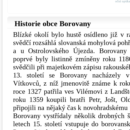
oční optik
Historie obce Borovany
Blízké okolí bylo hustě osídleno již v 
svědčí rozsáhlá slovanská mohylová poh
a u Ostrolovského Újezda. Borovany 
poprvé byly listinně zmíněny roku 118
svědčili při majetkovém zápisu rakouské
13. století se Borovany nacházely 
Vítkovců, z níž jmenovitě známe k ro
roce 1327 patřila ves Vilémovi z Landšt
roku 1359 koupili bratři Petr, Jošt, 
připojili na nějaký čas k novohradskému 
Borovany vystřídaly několik drobných šl
letech 15. století vstupuje do borovans