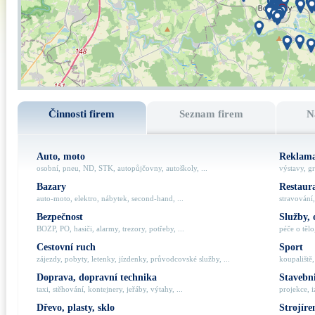
Činnosti firem
Seznam firem
N
Auto, moto
Reklama
osobní, pneu, ND, STK, autopůjčovny, autoškoly, ...
výstavy, gr
Bazary
Restaur
auto-moto, elektro, nábytek, second-hand, ...
stravování,
Bezpečnost
Služby, 
BOZP, PO, hasiči, alarmy, trezory, potřeby, ...
péče o tělo,
Cestovní ruch
Sport
zájezdy, pobyty, letenky, jízdenky, průvodcovské služby, ...
koupaliště,
Doprava, dopravní technika
Stavebni
taxi, stěhování, kontejnery, jeřáby, výtahy, ...
projekce, i
Dřevo, plasty, sklo
Strojíre