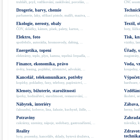
truhláři, pryž, vstřikování, zasklívání, porcelán, ...
CNC soustru
Drogerie, barvy, chemie
Technick
parfumerie, laky, stříkací pistole, malíři, maziva, ...
zkumavky, 
Ekologie, nerosty, obaly
Textil, 
ČOV, skládky, kámen, písek, palety, karton, ...
boty, lůžko
Elektro, foto
Tisk, kn
spotřebiče, autorádia, hromosvody, dabing, ...
vizitky, la
Energetika, topení
Úřady, 
elektrárny, teplo, plyn, kamna, tepelná čerpadla, ...
magistráty,
Finance, ekonomika, právo
Voda, v
úvěry, leasing, pojištění, účetnictví, advokáti, ...
koupelny, č
Kancelář, telekomunikace, potřeby
Výpočetn
kopírky, pokladny, faxy, telefony, papírnictví, ...
hardware, 
Klenoty, bižuterie, starožitnosti
Vzdělání
šperky, hodinářství, starožitnosti, restaurování, ...
školství, s
Nábytek, interiéry
Zábava,
čalounění, koberce, lina, žaluzie, kuchyně, židle, ...
herny, hudb
Potraviny
Zahrada,
cukrárny, uzeniny, nápoje, sodobary, gastrozařízení, ...
trávníky, k
Reality
Zdravotn
technik
byty, pozemky, kanceláře, sklady, bytová družstva, ...