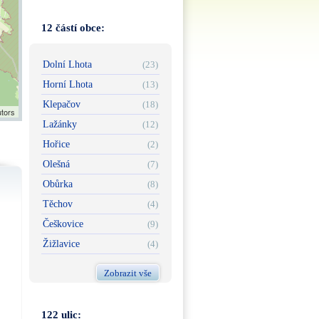
12 částí obce:
Dolní Lhota
(23)
Horní Lhota
(13)
Klepačov
(18)
utors
Lažánky
(12)
Hořice
(2)
Olešná
(7)
Obůrka
(8)
Těchov
(4)
Češkovice
(9)
Žižlavice
(4)
Zobrazit vše
122 ulic: