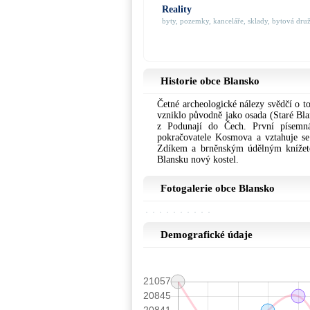
Reality
byty, pozemky, kanceláře, sklady, bytová družs
Historie obce Blansko
Četné archeologické nálezy svědčí o t
vzniklo původně jako osada (Staré Bl
z Podunají do Čech. První písemn
pokračovatele Kosmova a vztahuje s
Zdíkem a brněnským údělným knížetem
Blansku nový kostel.
Fotogalerie obce Blansko
Demografické údaje