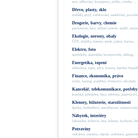
taxi, stěhování, kontejnery, jeřáby, výtahy, ...
Dřevo, plasty, sklo
truhláři, pryž, vstřikování, zasklívání, porcelán
Drogerie, barvy, chemie
parfumerie, laky, stříkací pistole, malíři, maziva
Ekologie, nerosty, obaly
ČOV, skládky, kámen, písek, palety, karton, ...
Elektro, foto
spotřebiče, autorádia, hromosvody, dabing, ...
Energetika, topení
elektrárny, teplo, plyn, kamna, tepelná čerpadla
Finance, ekonomika, právo
úvěry, leasing, pojištění, účetnictví, advokáti, .
Kancelář, telekomunikace, potřeby
kopírky, pokladny, faxy, telefony, papírnictví, 
Klenoty, bižuterie, starožitnosti
šperky, hodinářství, starožitnosti, restaurování,
Nábytek, interiéry
čalounění, koberce, lina, žaluzie, kuchyně, židl
Potraviny
cukrárny, uzeniny, nápoje, sodobary, gastrozaří