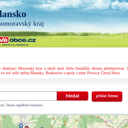
lansko
homoravský kraj
 v destinaci Moravský kras a okolí není třeba čtenářům dlouze představovat. J
 ve své režii města Blansko, Boskovice a spolu s nimi Pivovar Černá Hora.
přidat firmu
sti. Zkuste například restaurace