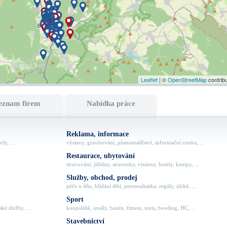
Leaflet
| ©
OpenStreetMap
contrib
eznam firem
Nabídka práce
Reklama, informace
ly, ...
výstavy, gravírování, písmomalířství, informační centra, ...
Restaurace, ubytování
stravování, jídelny, stravenky, vinárny, hotely, kempy, ...
Služby, obchod, prodej
péče o tělo, hlídání dětí, personalistika, regály, úklid, ...
Sport
ké služby, ...
koupaliště, areály, bazén, fitness, tenis, bowling, HC, ...
Stavebnictví