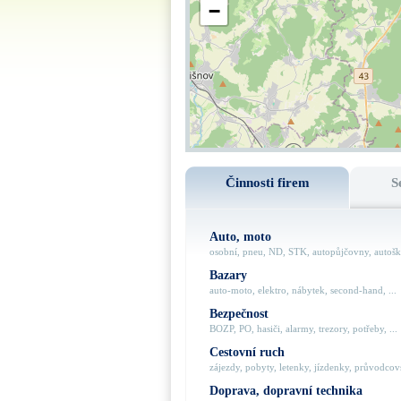
−
Činnosti firem
S
Auto, moto
osobní, pneu, ND, STK, autopůjčovny, autoško
Bazary
auto-moto, elektro, nábytek, second-hand, ...
Bezpečnost
BOZP, PO, hasiči, alarmy, trezory, potřeby, ...
Cestovní ruch
zájezdy, pobyty, letenky, jízdenky, průvodcovs
Doprava, dopravní technika