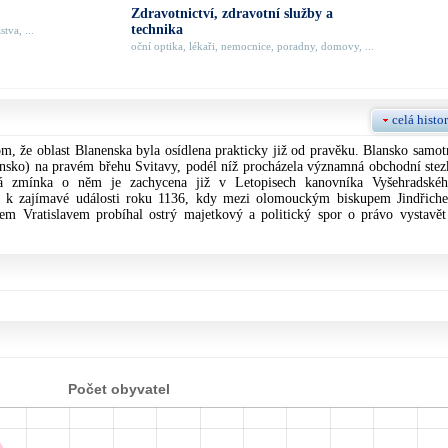
Zdravotnictví, zdravotní služby a
technika
tva, ...
oční optika, lékaři, nemocnice, poradny, domovy, ...
celá histor
om, že oblast Blanenska byla osídlena prakticky již od pravěku. Blansko samot
ansko) na pravém břehu Svitavy, podél níž procházela významná obchodní stez
á zmínka o něm je zachycena již v Letopisech kanovníka Vyšehradskéh
e k zajímavé události roku 1136, kdy mezi olomouckým biskupem Jindřich
 Vratislavem probíhal ostrý majetkový a politický spor o právo vystavět