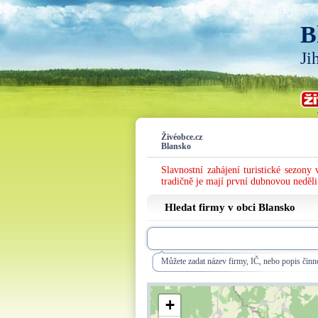
B
Ji
Živéobce.cz
Blansko
Slavnostní zahájení turistické sezony
tradičně je mají první dubnovou neděli
Hledat firmy v obci Blansko
Můžete zadat název firmy, IČ, nebo popis činno
+