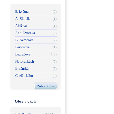
9. května
(9)
A. Skotáka
(1)
Alešova
(1)
Ant. Dvořáka
(6)
B. Němcové
(2)
Bartošova
(1)
Bezručova
(43)
Na Brankách
(5)
Brněnská
(7)
Chelčického
(4)
Zobrazit vše
Obce v okolí