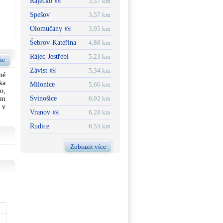
Ráječko
3,37 km
Spešov
3,57 km
Olomučany
3,95 km
Šebrov-Kateřina
4,88 km
Rájec-Jestřebí
5,23 km
ie
Závist
5,34 km
né
ka
Milonice
5,66 km
o,
Svinošice
6,02 km
em
 v
Vranov
6,28 km
Rudice
6,53 km
Zobrazit více