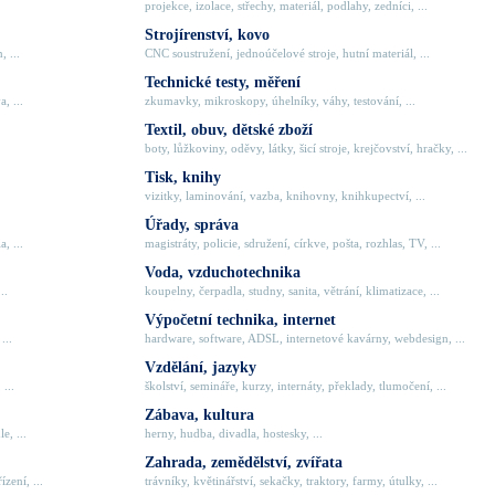
projekce, izolace, střechy, materiál, podlahy, zedníci, ...
Strojírenství, kovo
, ...
CNC soustružení, jednoúčelové stroje, hutní materiál, ...
Technické testy, měření
, ...
zkumavky, mikroskopy, úhelníky, váhy, testování, ...
Textil, obuv, dětské zboží
boty, lůžkoviny, oděvy, látky, šicí stroje, krejčovství, hračky, ...
Tisk, knihy
vizitky, laminování, vazba, knihovny, knihkupectví, ...
Úřady, správa
, ...
magistráty, policie, sdružení, církve, pošta, rozhlas, TV, ...
Voda, vzduchotechnika
..
koupelny, čerpadla, studny, sanita, větrání, klimatizace, ...
Výpočetní technika, internet
...
hardware, software, ADSL, internetové kavárny, webdesign, ...
Vzdělání, jazyky
 ...
školství, semináře, kurzy, internáty, překlady, tlumočení, ...
Zábava, kultura
e, ...
herny, hudba, divadla, hostesky, ...
Zahrada, zemědělství, zvířata
zení, ...
trávníky, květinářství, sekačky, traktory, farmy, útulky, ...