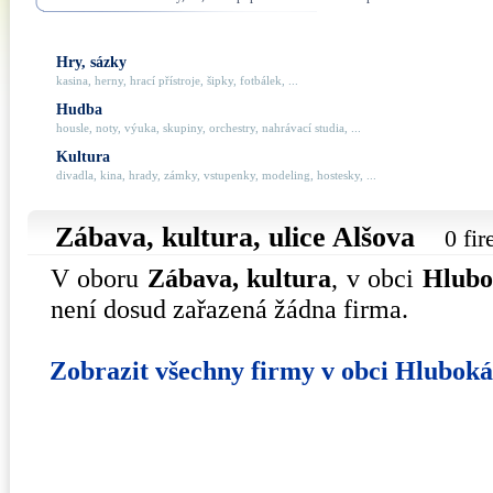
Hry, sázky
kasina, herny, hrací přístroje, šipky, fotbálek, ...
Hudba
housle, noty, výuka, skupiny, orchestry, nahrávací studia, ...
Kultura
divadla, kina, hrady, zámky, vstupenky, modeling, hostesky, ...
Zábava, kultura, ulice
Alšova
0 fi
V oboru
Zábava, kultura
, v obci
Hlubo
není dosud zařazená žádna firma.
Zobrazit všechny firmy v obci Hlubok