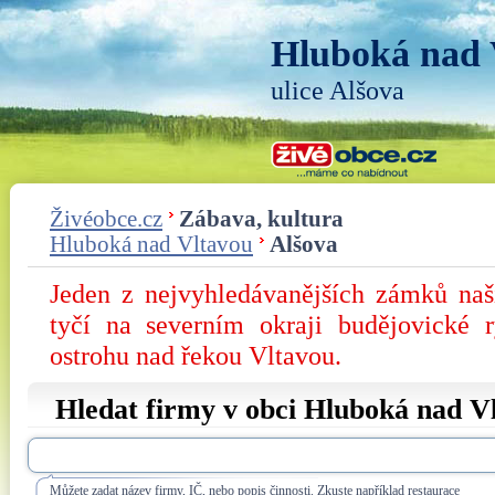
Hluboká nad 
ulice Alšova
Živéobce.cz
Zábava, kultura
Hluboká nad Vltavou
Alšova
Jeden z nejvyhledávanějších zámků na
tyčí na severním okraji budějovické 
ostrohu nad řekou Vltavou.
Hledat firmy v obci Hluboká nad Vl
Můžete zadat název firmy, IČ, nebo popis činnosti. Zkuste například restaurace