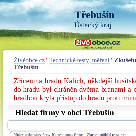
Třebušín
Ústecký kraj
Živéobce.cz
Technické testy, měření
Zkušebn
Třebušín
Zřícenina hradu Kalich, někdejší husitsk
do hradu byl chráněn dvěma branami a ok
hradbou kryla přístup do hradu proti mír
Hledat firmy v obci Třebušín
Můžete zadat název firmy, IČ, nebo popis činnosti. Zkuste například restaurace