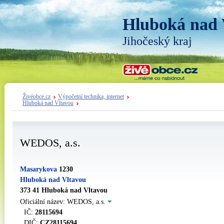
Hluboká nad 
Jihočeský kraj
Živéobce.cz
Výpočetní technika, internet
Hluboká nad Vltavou
WEDOS, a.s.
Masarykova
1230
Hluboká nad Vltavou
373 41 Hluboká nad Vltavou
Oficiální název: WEDOS, a.s.
IČ:
28115694
DIČ:
CZ28115694