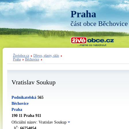
Praha
část obce Běchovice
Živéobce.cz
Dřevo, plasty, sklo
Praha
Běchovice
Vratislav Soukup
Podnikatelská
565
Běchovice
Praha
190 11 Praha 911
Oficiální název: Vratislav Soukup
IČ:
66754054