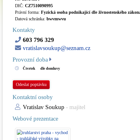
DIČ:
CZ7510090995
Právní forma:
Fyzická osoba podnikající dle živnostenského zákon
Datová schránka:
bwvmwvu
Kontakty
603 796 329
vratislavsoukup@seznam.cz
Provozní doba
Čtvrtek
dle domluvy
Odeslat poptávku
Kontaktní osoby
Vratislav Soukup
- majitel
Webové prezentace