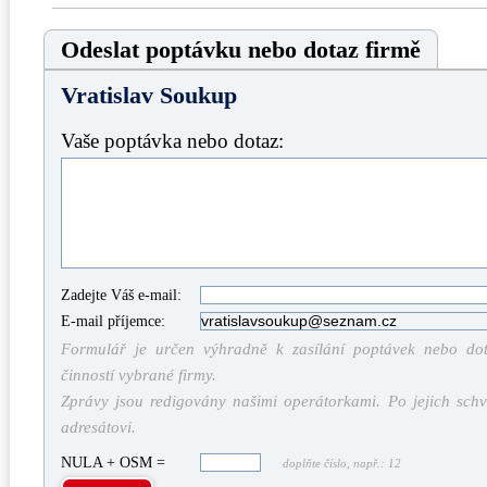
Odeslat poptávku nebo dotaz firmě
Vratislav Soukup
Vaše poptávka nebo dotaz:
Zadejte Váš e-mail:
E-mail příjemce:
Formulář je určen výhradně k zasílání poptávek nebo dota
činností vybrané firmy.
Zprávy jsou redigovány našimi operátorkami. Po jejich schv
adresátovi.
NULA + OSM =
doplňte číslo, např.: 12