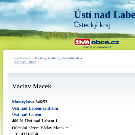
Ústí nad Lab
Ústecký kraj
Živéobce.cz
Klenoty, bižuterie, starožitnosti
Ústí nad Labem
Václav Macek
Masarykova
846/53
Ústí nad Labem-centrum
Ústí nad Labem
400 01 Ústí nad Labem 1
Oficiální název: Václav Macek
IČ:
43218750