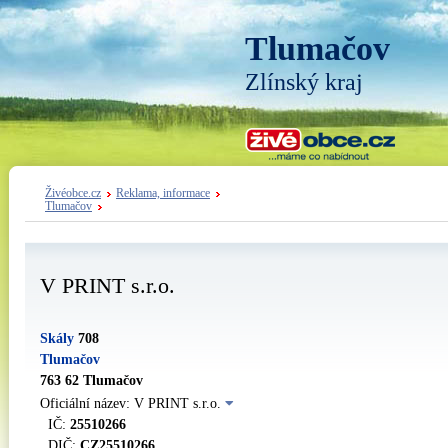
Tlumačov
Zlínský kraj
Živéobce.cz
Reklama, informace
Tlumačov
V PRINT s.r.o.
Skály
708
Tlumačov
763 62 Tlumačov
Oficiální název: V PRINT s.r.o.
IČ:
25510266
DIČ:
CZ25510266