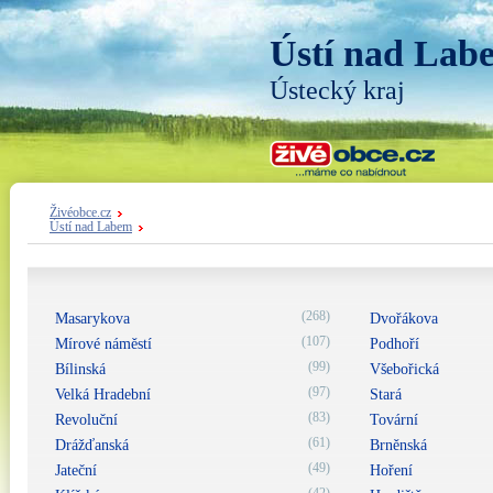
Ústí nad Lab
Ústecký kraj
Živéobce.cz
Ústí nad Labem
(268)
Masarykova
Dvořákova
(107)
Mírové náměstí
Podhoří
(99)
Bílinská
Všebořická
(97)
Velká Hradební
Stará
(83)
Revoluční
Tovární
(61)
Drážďanská
Brněnská
(49)
Jateční
Hoření