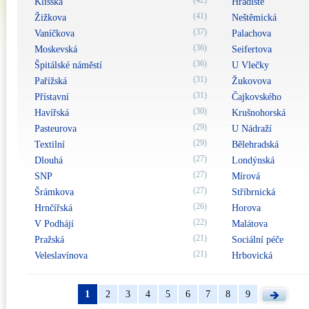
(42)
Klíšská
Hradiště
(41)
Žižkova
Neštěmická
(37)
Vaníčkova
Palachova
(36)
Moskevská
Seifertova
(36)
Špitálské náměstí
U Vlečky
(31)
Pařížská
Žukovova
(31)
Přístavní
Čajkovského
(30)
Havířská
Krušnohorská
(29)
Pasteurova
U Nádraží
(29)
Textilní
Bělehradská
(27)
Dlouhá
Londýnská
(27)
SNP
Mírová
(27)
Šrámkova
Stříbrnická
(26)
Hrnčířská
Horova
(22)
V Podhájí
Malátova
(21)
Pražská
Sociální péče
(21)
Veleslavínova
Hrbovická
1
2
3
4
5
6
7
8
9