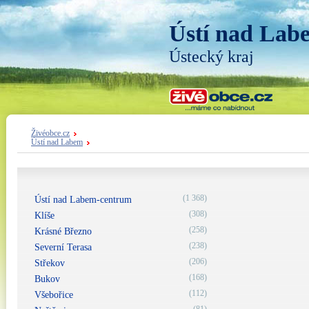
Ústí nad Lab
Ústecký kraj
Živéobce.cz
Ústí nad Labem
(1 368)
Ústí nad Labem-centrum
(308)
Klíše
(258)
Krásné Březno
(238)
Severní Terasa
(206)
Střekov
(168)
Bukov
(112)
Všebořice