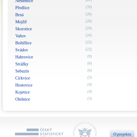
(81)
Neštěmice
(70)
Předlice
(26)
Brná
(26)
Mojžíř
(24)
Skorotice
(24)
Vaňov
(22)
Božtěšice
(22)
Svádov
(9)
Habrovice
(6)
Strážky
(6)
Sebuzín
(5)
Církvice
(4)
Hostovice
(4)
Kojetice
(3)
Olešnice
O projektu