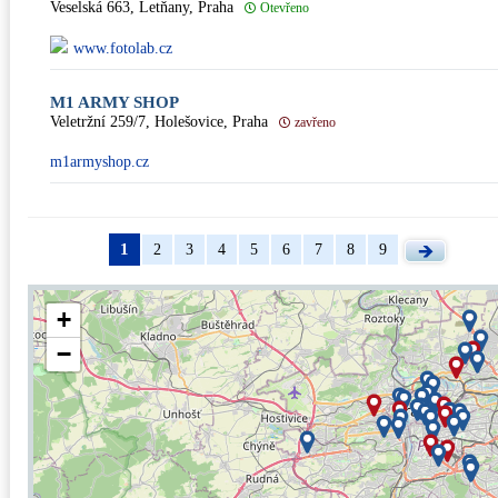
Veselská 663, Letňany, Praha
Otevřeno
www.fotolab.cz
M1 ARMY SHOP
Veletržní 259/7, Holešovice, Praha
zavřeno
m1armyshop.cz
1
2
3
4
5
6
7
8
9
+
−