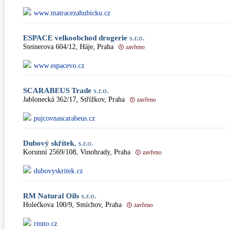
www.matracezahubicku.cz
ESPACE velkoobchod drogerie
s.r.o.
Steinerova 604/12, Háje, Praha
zavřeno
www.espacevo.cz
SCARABEUS Trade
s.r.o.
Jablonecká 362/17, Střížkov, Praha
zavřeno
pujcovnascarabeus.cz
Dubový skřítek
, s.r.o.
Korunní 2569/108, Vinohrady, Praha
zavřeno
dubovyskritek.cz
RM Natural Oils
s.r.o.
Holečkova 100/9, Smíchov, Praha
zavřeno
rmno.cz