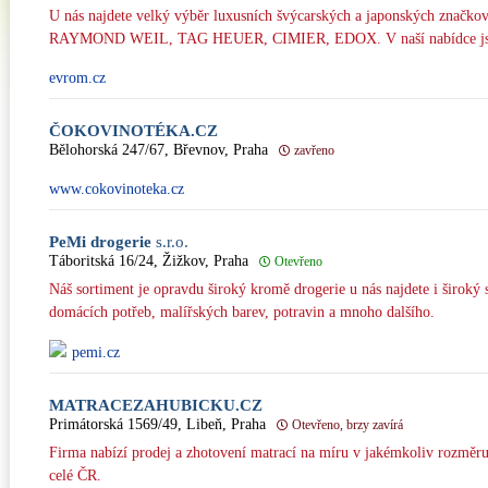
U nás najdete velký výběr luxusních švýcarských a japonských zn
RAYMOND WEIL, TAG HEUER, CIMIER, EDOX. V naší nabídce jsou 
evrom.cz
ČOKOVINOTÉKA.CZ
Bělohorská 247/67, Břevnov, Praha
zavřeno
www.cokovinoteka.cz
PeMi drogerie
s.r.o.
Táboritská 16/24, Žižkov, Praha
Otevřeno
Náš sortiment je opravdu široký kromě drogerie u nás najdete i široký 
domácích potřeb, malířských barev, potravin a mnoho dalšího.
pemi.cz
MATRACEZAHUBICKU.CZ
Primátorská 1569/49, Libeň, Praha
Otevřeno, brzy zavírá
Firma nabízí prodej a zhotovení matrací na míru v jakémkoliv rozmě
celé ČR.