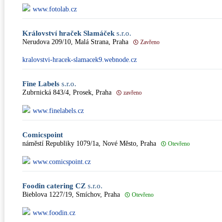
www.fotolab.cz
Království hraček Slamáček
s.r.o.
Nerudova 209/10, Malá Strana, Praha
Zavřeno
kralovstvi-hracek-slamacek9.webnode.cz
Fine Labels
s.r.o.
Zubrnická 843/4, Prosek, Praha
zavřeno
www.finelabels.cz
Comicspoint
náměstí Republiky 1079/1a, Nové Město, Praha
Otevřeno
www.comicspoint.cz
Foodin catering CZ
s.r.o.
Bieblova 1227/19, Smíchov, Praha
Otevřeno
www.foodin.cz