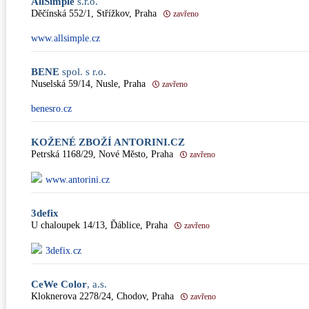
AllSimple
s.r.o.
Děčínská 552/1, Střížkov, Praha
zavřeno
www.allsimple.cz
BENE
spol. s r.o.
Nuselská 59/14, Nusle, Praha
zavřeno
benesro.cz
KOŽENÉ ZBOŽÍ ANTORINI.CZ
Petrská 1168/29, Nové Město, Praha
zavřeno
www.antorini.cz
3defix
U chaloupek 14/13, Ďáblice, Praha
zavřeno
3defix.cz
CeWe Color
, a.s.
Kloknerova 2278/24, Chodov, Praha
zavřeno