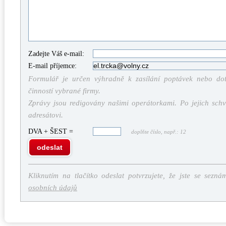
Zadejte Váš e-mail:
E-mail příjemce:
Formulář je určen výhradně k zasílání poptávek nebo dota
činností vybrané firmy.
Zprávy jsou redigovány našimi operátorkami. Po jejich schv
adresátovi.
DVA + ŠEST =
doplňte číslo, např.: 12
odeslat
Kliknutím na tlačítko odeslat potvrzujete, že jste se sezná
osobních údajů