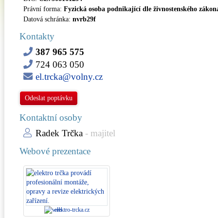
Právní forma:
Fyzická osoba podnikající dle živnostenského zákon
Datová schránka:
nvrb29f
Kontakty
387 965 575
724 063 050
el.trcka@volny.cz
Odeslat poptávku
Kontaktní osoby
Radek Trčka
- majitel
Webové prezentace
elektro-trcka.cz