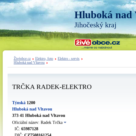
Hluboká nad 
Jihočeský kraj
Živéobce.cz
Elektro, foto
Elektro - servis
Hluboká nad Vltavou
TRČKA RADEK-ELEKTRO
Týnská
1200
Hluboká nad Vltavou
373 41 Hluboká nad Vltavou
Oficiální název: Radek Trčka
IČ:
65987128
DIČ:
CZ7508161254