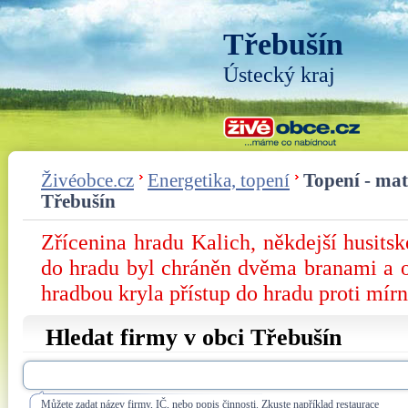
Třebušín
Ústecký kraj
Živéobce.cz
Energetika, topení
Topení - mate
Třebušín
Zřícenina hradu Kalich, někdejší husitsk
do hradu byl chráněn dvěma branami a ok
hradbou kryla přístup do hradu proti mír
Hledat firmy v obci Třebušín
Můžete zadat název firmy, IČ, nebo popis činnosti. Zkuste například restaurace