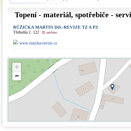
Topení - materiál, spotřebiče - serv
RŮŽIČKA MARTIN DiS.-REVIZE TZ A PZ
Třebušín č. 122
zavřeno
www.ruzicka-revize.cz
+
−