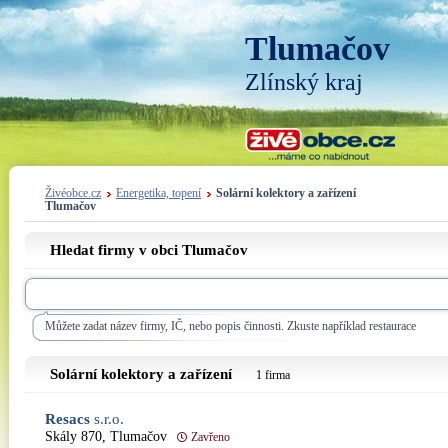
Tlumačov
Zlínský kraj
Živéobce.cz
Energetika, topení
Solární kolektory a zařízení
Tlumačov
Hledat firmy v obci Tlumačov
Můžete zadat název firmy, IČ, nebo popis činnosti. Zkuste například restaurace
Solární kolektory a zařízení
1 firma
Resacs
s.r.o.
Skály 870, Tlumačov
Zavřeno