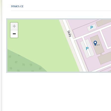
resacs.cz
+
−