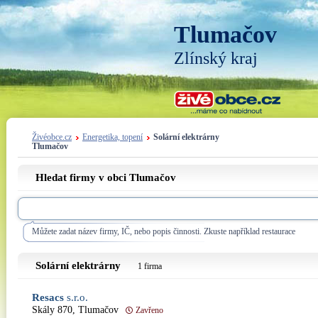
Tlumačov
Zlínský kraj
Živéobce.cz
Energetika, topení
Solární elektrárny
Tlumačov
Hledat firmy v obci Tlumačov
Můžete zadat název firmy, IČ, nebo popis činnosti. Zkuste například restaurace
Solární elektrárny
1 firma
Resacs
s.r.o.
Skály 870, Tlumačov
Zavřeno