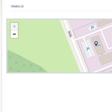
resacs.cz
+
−