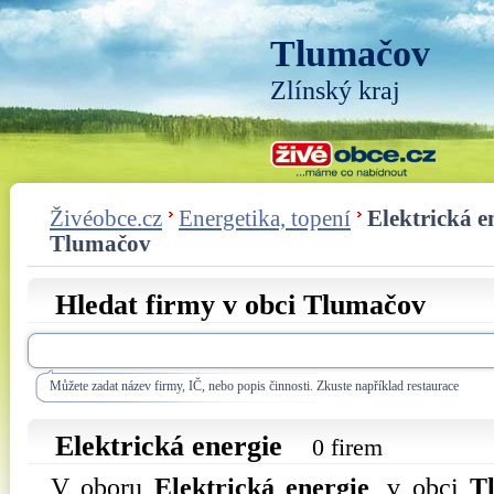
Tlumačov
Zlínský kraj
Živéobce.cz
Energetika, topení
Elektrická e
Tlumačov
Hledat firmy v obci Tlumačov
Můžete zadat název firmy, IČ, nebo popis činnosti. Zkuste například restaurace
Elektrická energie
0 firem
V oboru
Elektrická energie
, v obci
T