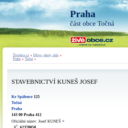
Praha
část obce Točná
Živéobce.cz
Dřevo, plasty, sklo
Praha
Točná
STAVEBNICTVÍ KUNEŠ JOSEF
Ke Spálence
125
Točná
Praha
143 00 Praha 412
Oficiální název: Josef KUNEŠ
IČ:
62378058