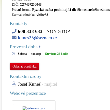
DIČ:
CZ7407250048
Právní forma:
Fyzická osoba podnikající dle živnostenského zákon
Datová schránka:
vhibe38
Kontakty
608 338 633
- NON-STOP
kunes25@seznam.cz
Provozní doba
Sobota
nonstop
Otevřeno 24 hodin
Odeslat poptávku
Kontaktní osoby
Josef Kuneš
- majitel
Webové prezentace
jadrove-vrty.cz