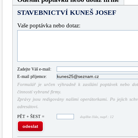
STAVEBNICTVÍ KUNEŠ JOSEF
Vaše poptávka nebo dotaz:
Zadejte Váš e-mail:
E-mail příjemce:
Formulář je určen výhradně k zasílání poptávek nebo dota
činností vybrané firmy.
Zprávy jsou redigovány našimi operátorkami. Po jejich schv
adresátovi.
PĚT + ŠEST =
doplňte číslo, např.: 12
odeslat