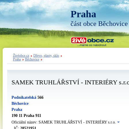
Praha
část obce Běchovice
Živéobce.cz
Dřevo, plasty, sklo
Praha
Běchovice
SAMEK TRUHLÁŘSTVÍ - INTERIÉRY s.r.o
Podnikatelská
566
Běchovice
Praha
190 11 Praha 911
Oficiální název: SAMEK TRUHLÁŘSTVÍ - INTERIÉRY s.r.o.
IČ:
28521951