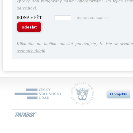
Zprávy jsou redigovány našimi operátorkami. Po jejich schv
adresátovi.
JEDNA + PĚT =
doplňte číslo, např.: 12
odeslat
Kliknutím na tlačítko odeslat potvrzujete, že jste se sezná
osobních údajů
O projektu