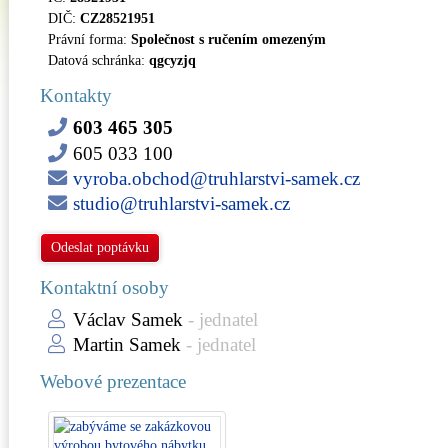
DIČ:
CZ28521951
Právní forma:
Společnost s ručením omezeným
Datová schránka:
qgcyzjq
Kontakty
603 465 305
605 033 100
vyroba.obchod@truhlarstvi-samek.cz
studio@truhlarstvi-samek.cz
Odeslat poptávku
Kontaktní osoby
Václav Samek
- jednatel
Martin Samek
- jednatel
Webové prezentace