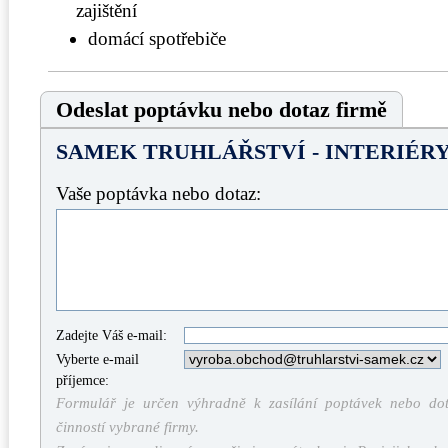
zajištění
domácí spotřebiče
Odeslat poptávku nebo dotaz firmě
SAMEK TRUHLÁŘSTVÍ - INTERIÉRY s
Vaše poptávka nebo dotaz:
Zadejte Váš e-mail:
Vyberte e-mail
příjemce:
Formulář je určen výhradně k zasílání poptávek nebo dota
činností vybrané firmy.