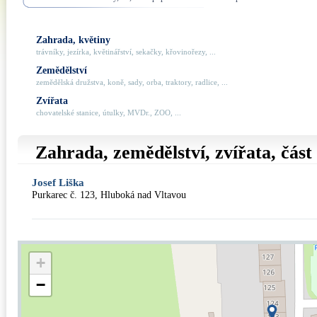
Zahrada, květiny
trávníky, jezírka, květinářství, sekačky, křovinořezy, ...
Zemědělství
zemědělská družstva, koně, sady, orba, traktory, radlice, ...
Zvířata
chovatelské stanice, útulky, MVDr., ZOO, ...
Zahrada, zemědělství, zvířata, čás
Josef Liška
Purkarec č. 123, Hluboká nad Vltavou
+
−