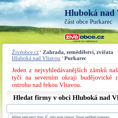
Hluboká nad 
část obce Purkarec
Živéobce.cz
Zahrada, zemědělství, zvířata
Hluboká nad Vltavou
Purkarec
Jeden z nejvyhledávanějších zámků na
tyčí na severním okraji budějovické 
ostrohu nad řekou Vltavou.
Hledat firmy v obci Hluboká nad V
Můžete zadat název firmy, IČ, nebo popis činnosti. Zkuste například restaurace