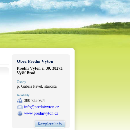
Obec Přední Výtoň
Přední Výtoň č. 30, 38273,
Vyšší Brod
Osoby
p. Gabriš Pavel, starosta
Kontakty
380 735 924
info@prednivyton.cz
www.prednivyton.cz
Kompletní info