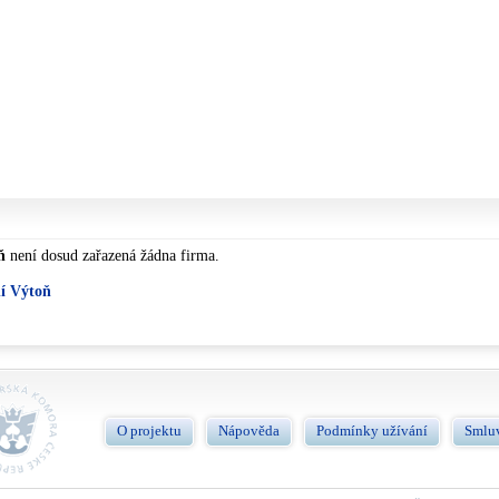
ň
není dosud zařazená žádna firma.
ní Výtoň
O projektu
Nápověda
Podmínky užívání
Smlu