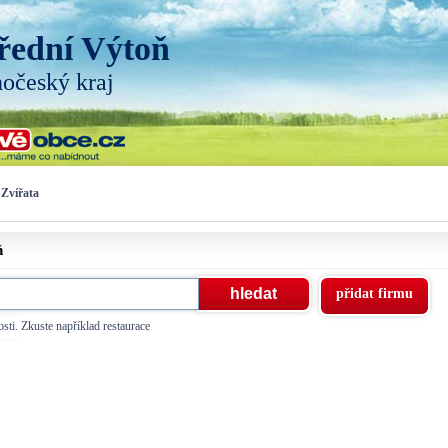
řední Výtoň
hočeský kraj
Zvířata
ň
přidat firmu
sti. Zkuste například restaurace