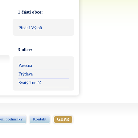
1 části obce:
Přední Výtoň
3 ulice:
Pasečná
Frýdava
Svatý Tomáš
vní podmínky
Kontakt
GDPR