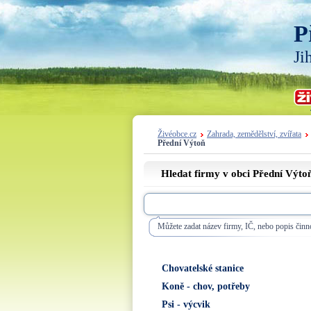
P
Ji
Živéobce.cz
Zahrada, zemědělství, zvířata
Přední Výtoň
Hledat firmy v obci Přední Výto
Můžete zadat název firmy, IČ, nebo popis činno
Chovatelské stanice
Koně - chov, potřeby
Psi - výcvik