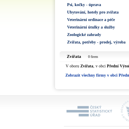
Psi, kočky - úprava
Ubytování, hotely pro zvířata
Veterinární ordinace a péče
Veterinární útulky a služby
Zoologické zahrady
Zvířata, potřeby - prodej, výroba
Zvířata
0 firem
V oboru
Zvířata
, v obci
Přední Výto
Zobrazit všechny firmy v obci Před