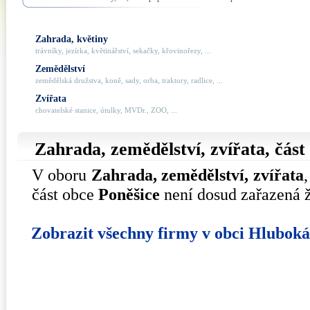
Zahrada, květiny
trávníky, jezírka, květinářství, sekačky, křovinořezy, ...
Zemědělství
zemědělská družstva, koně, sady, orba, traktory, radlice, ...
Zvířata
chovatelské stanice, útulky, MVDr., ZOO, ...
Zahrada, zemědělství, zvířata, čás
V oboru
Zahrada, zemědělství, zvířata
část obce
Poněšice
není dosud zařazená 
Zobrazit všechny firmy v obci Hlubok