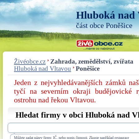
Hluboká nad 
část obce Poněšice
Živéobce.cz
Zahrada, zemědělství, zvířata
Hluboká nad Vltavou
Poněšice
Jeden z nejvyhledávanějších zámků na
tyčí na severním okraji budějovické 
ostrohu nad řekou Vltavou.
Hledat firmy v obci Hluboká nad V
Můžete zadat název firmy, IČ, nebo popis činnosti. Zkuste například restaurace