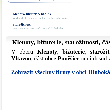
Klenoty, bižuterie, hodiny
šperky, drahé kameny, systémy jednotného času, ...
Starožitnosti
renovace a restaurování, historické předměty, ...
Klenoty, bižuterie, starožitnosti, č
V oboru
Klenoty, bižuterie, starožit
Vltavou
, část obce
Poněšice
není dosud 
Zobrazit všechny firmy v obci Hlubok