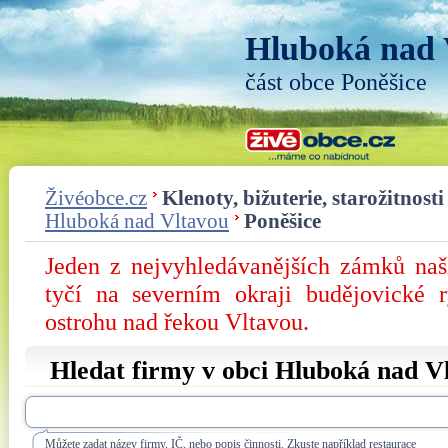
Hluboká nad 
část obce Poněšice
Živéobce.cz
Klenoty, bižuterie, starožitnosti
Hluboká nad Vltavou
Poněšice
Jeden z nejvyhledávanějších zámků na
tyčí na severním okraji budějovické 
ostrohu nad řekou Vltavou.
Hledat firmy v obci Hluboká nad V
Můžete zadat název firmy, IČ, nebo popis činnosti. Zkuste například restaurace