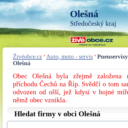
Olešná
Středočeský kraj
Živéobce.cz
Auto, moto - servis
Pneuservisy
Olešná
Obec Olešná byla zřejmě založena 
příchodu Čechů na Říp. Svědčí o tom sa
odvozen od olší, jež kdysi v hojné míř
němž obec vznikla.
Hledat firmy v obci Olešná