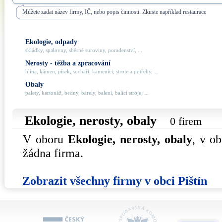
Můžete zadat název firmy, IČ, nebo popis činnosti. Zkuste například restaurace
Ekologie, odpady
skládky, spalovny, sběrné suroviny, poradenství, ...
Nerosty - těžba a zpracování
hlína, kámen, písek, sochaři, kameníci, stroje a potřeby, ...
Obaly
palety, kartonáž, bedny, barely, balení, balící stroje, ...
Ekologie, nerosty, obaly
0 firem
V oboru
Ekologie, nerosty, obaly
, v o
žádna firma.
Zobrazit všechny firmy v obci Pištín