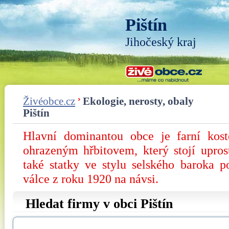
Pištín
Jihočeský kraj
Živéobce.cz
Ekologie, nerosty, obaly
Pištín
Hlavní dominantou obce je farní kost
ohrazeným hřbitovem, který stojí upro
také statky ve stylu selského baroka 
válce z roku 1920 na návsi.
Hledat firmy v obci Pištín